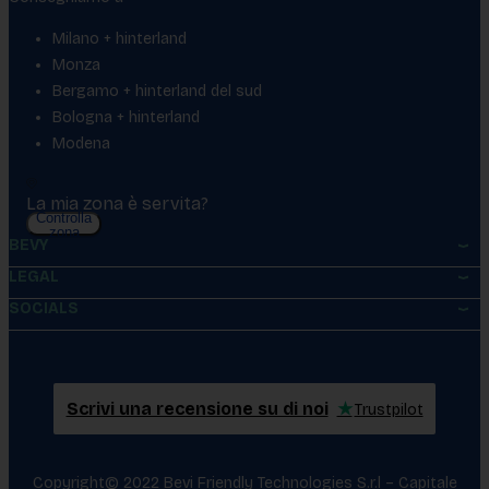
Milano + hinterland
Monza
Bergamo + hinterland del sud
Bologna + hinterland
Modena
La mia zona è servita?
Controlla
zona
BEVY
LEGAL
SOCIALS
Scrivi una recensione su di noi
★
Trustpilot
Copyright© 2022 Bevi Friendly Technologies S.r.l – Capitale