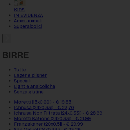
KIDS
IN EVIDENZA
Amici animali
Superalcolici
BIRRE
Tutte
Lager e pilsner
Speciali
Light e analcoliche
Senza glutine
Moretti (15x0,66l) - € 19,85
Ichnusa (24x0,33l) - € 23,70
Ichnusa Non Filtrata (24x0,33l) - € 28,99
Moretti Baffone (24x0,33l) - € 21,99
Franziskaner (20x0,5l) - € 29,99
San Miguel (24x0,33l) - € 23,29