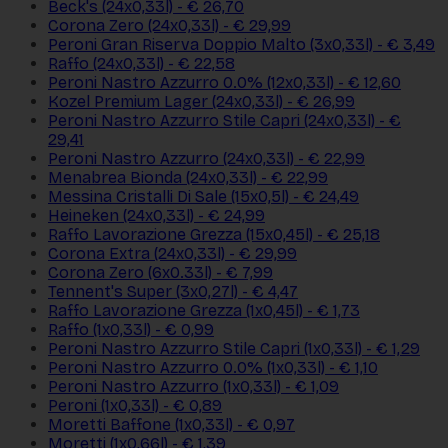
Beck's (24x0,33l) - € 26,70
Corona Zero (24x0,33l) - € 29,99
Peroni Gran Riserva Doppio Malto (3x0,33l) - € 3,49
Raffo (24x0,33l) - € 22,58
Peroni Nastro Azzurro 0.0% (12x0,33l) - € 12,60
Kozel Premium Lager (24x0,33l) - € 26,99
Peroni Nastro Azzurro Stile Capri (24x0,33l) - €
29,41
Peroni Nastro Azzurro (24x0,33l) - € 22,99
Menabrea Bionda (24x0,33l) - € 22,99
Messina Cristalli Di Sale (15x0,5l) - € 24,49
Heineken (24x0,33l) - € 24,99
Raffo Lavorazione Grezza (15x0,45l) - € 25,18
Corona Extra (24x0,33l) - € 29,99
Corona Zero (6x0.33l) - € 7,99
Tennent's Super (3x0,27l) - € 4,47
Raffo Lavorazione Grezza (1x0,45l) - € 1,73
Raffo (1x0,33l) - € 0,99
Peroni Nastro Azzurro Stile Capri (1x0,33l) - € 1,29
Peroni Nastro Azzurro 0.0% (1x0,33l) - € 1,10
Peroni Nastro Azzurro (1x0,33l) - € 1,09
Peroni (1x0,33l) - € 0,89
Moretti Baffone (1x0,33l) - € 0,97
Moretti (1x0,66l) - € 1,39