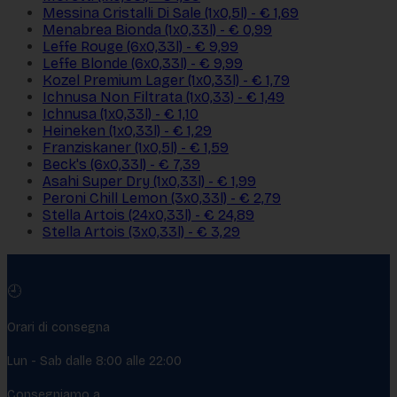
Messina Cristalli Di Sale (1x0,5l) - € 1,69
Menabrea Bionda (1x0,33l) - € 0,99
Leffe Rouge (6x0,33l) - € 9,99
Leffe Blonde (6x0,33l) - € 9,99
Kozel Premium Lager (1x0,33l) - € 1,79
Ichnusa Non Filtrata (1x0,33) - € 1,49
Ichnusa (1x0,33l) - € 1,10
Heineken (1x0,33l) - € 1,29
Franziskaner (1x0,5l) - € 1,59
Beck's (6x0,33l) - € 7,39
Asahi Super Dry (1x0,33l) - € 1,99
Peroni Chill Lemon (3x0,33l) - € 2,79
Stella Artois (24x0,33l) - € 24,89
Stella Artois (3x0,33l) - € 3,29
🕘
Orari di consegna
Lun - Sab dalle 8:00 alle 22:00
Consegniamo a