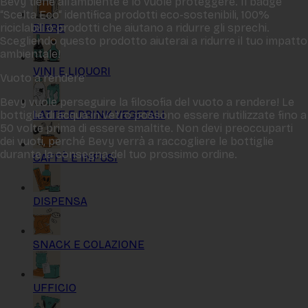
Bevy tiene all‘ambiente e lo vuole proteggere. Il badge
“Scelta Eco“ identifica prodotti eco-sostenibili, 100%
BIRRE
riciclabili o prodotti che aiutano a ridurre gli sprechi.
Scegliendo questo prodotto aiuterai a ridurre il tuo impatto
ambientale!
VINI E LIQUORI
Vuoto a rendere
Bevy vuole perseguire la filosofia del vuoto a rendere! Le
LATTE E DRINK VEGETALI
bottiglie di acqua in vetro possono essere riutilizzate fino a
50 volte prima di essere smaltite. Non devi preoccuparti
dei vuoti, perché Bevy verrà a raccogliere le bottiglie
durante la consegna del tuo prossimo ordine.
CAFFÈ E INFUSI
DISPENSA
SNACK E COLAZIONE
UFFICIO