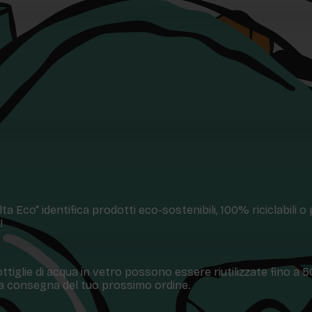
a Eco“ identifica prodotti eco-sostenibili, 100% riciclabili o
!
ttiglie di acqua in vetro possono essere riutilizzate fino a 
 la consegna del tuo prossimo ordine.