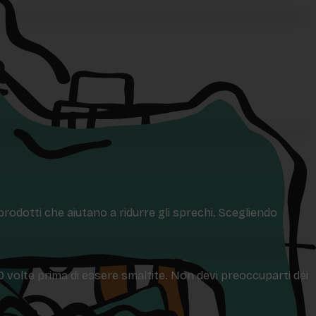
 prodotti che aiutano a ridurre gli sprechi. Scegliendo
50 volte prima di essere smaltite. Non devi preoccuparti dei