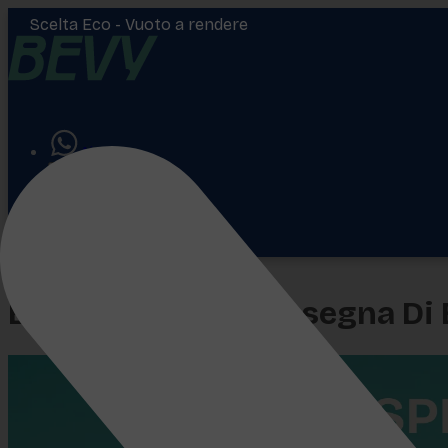
Scelta Eco -
Vuoto a rendere
Aiuto
Accedi
€
0,00
Bevy Express - Consegna Di