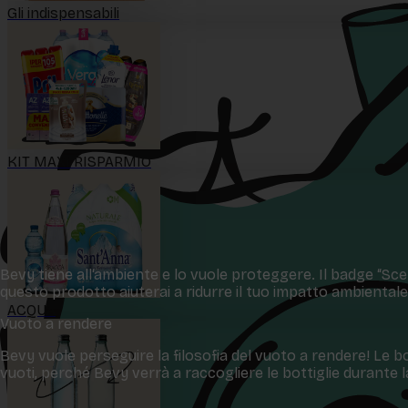
Gli indispensabili
KIT MAXI RISPARMIO
Bevy tiene all‘ambiente e lo vuole proteggere. Il badge “Scelt
questo prodotto aiuterai a ridurre il tuo impatto ambientale
ACQUA
Vuoto a rendere
Bevy vuole perseguire la filosofia del vuoto a rendere! Le bo
vuoti, perché Bevy verrà a raccogliere le bottiglie durante