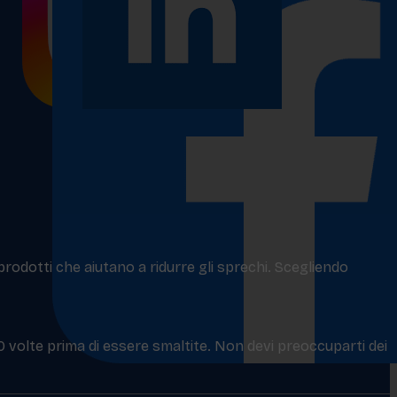
 prodotti che aiutano a ridurre gli sprechi. Scegliendo
50 volte prima di essere smaltite. Non devi preoccuparti dei