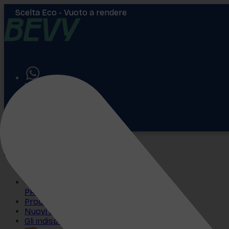
Scelta Eco -
Vuoto a rendere
Aiuto
Accedi
€
0,00
PROMO
Prodotti più venduti
Nuovi arrivi
Gli indispensabili