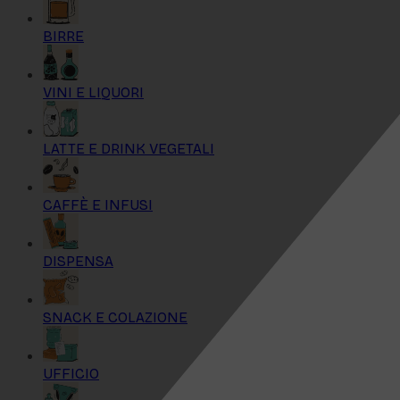
BIRRE
VINI E LIQUORI
LATTE E DRINK VEGETALI
CAFFÈ E INFUSI
DISPENSA
SNACK E COLAZIONE
UFFICIO