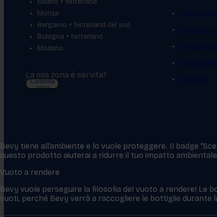
Milano + hinterland
Monza
Invita un a
Bergamo + hinterland del sud
Domande fr
Bologna + hinterland
Servizio Cl
Modena
Iscriviti all
La mia zona è servita?
Bevy Flex
Controlla
zona
Bevy tiene all‘ambiente e lo vuole proteggere. Il badge “Scelt
questo prodotto aiuterai a ridurre il tuo impatto ambientale
Vuoto a rendere
Bevy vuole perseguire la filosofia del vuoto a rendere! Le bo
vuoti, perché Bevy verrà a raccogliere le bottiglie durante