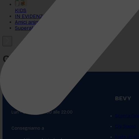
KIDS
IN EVIDENZA
Amici animali
Superalcolici
Gli indispensabili
🕘
BEVY
Orari di consegna
Lun - Sab dalle 8:00 alle 22:00
Scarica l’ap
Chi Siamo
Consegniamo a
Invita un'az