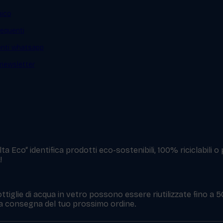
mico
equenti
ienti whatsapp
a newsletter
a Eco“ identifica prodotti eco-sostenibili, 100% riciclabili o
!
ttiglie di acqua in vetro possono essere riutilizzate fino a 
 la consegna del tuo prossimo ordine.