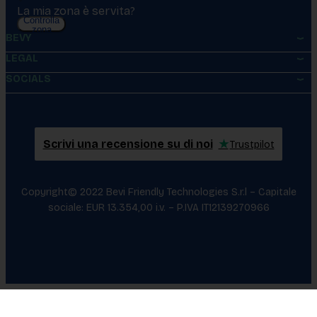
La mia zona è servita?
Controlla
zona
BEVY
LEGAL
SOCIALS
Scrivi una recensione su di noi
★
Trustpilot
Copyright© 2022 Bevi Friendly Technologies S.r.l – Capitale
sociale: EUR 13.354,00 i.v. – P.IVA IT12139270966