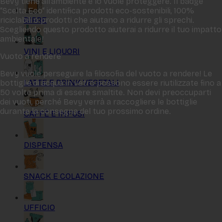
Bevy tiene all‘ambiente e lo vuole proteggere. Il badge
“Scelta Eco“ identifica prodotti eco-sostenibili, 100%
BIRRE
riciclabili o prodotti che aiutano a ridurre gli sprechi.
Scegliendo questo prodotto aiuterai a ridurre il tuo impatto
ambientale!
VINI E LIQUORI
Vuoto a rendere
Bevy vuole perseguire la filosofia del vuoto a rendere! Le
LATTE E DRINK VEGETALI
bottiglie di acqua in vetro possono essere riutilizzate fino a
50 volte prima di essere smaltite. Non devi preoccuparti
dei vuoti, perché Bevy verrà a raccogliere le bottiglie
durante la consegna del tuo prossimo ordine.
CAFFÈ E INFUSI
DISPENSA
SNACK E COLAZIONE
UFFICIO