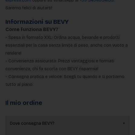
express.com
oppure su WhatsApp al
+39 3404854133
.
Saremo felici di aiutarti!
Informazioni su BEVY
Come funziona BEVY?
- Spesa in formato XXL: Ordina acqua, bevande e prodotti
essenziali per la casa senza limite di peso, anche con vuoto a
rendere!
- Convenienza assicurata: Prezzi vantaggiosi e formati
convenienza, chi fa scorta con BEVY risparmia!
- Consegna pratica e veloce: Scegli tu quando e ti portiamo
tutto al piano.
Il mio ordine
Dove consegna BEVY?