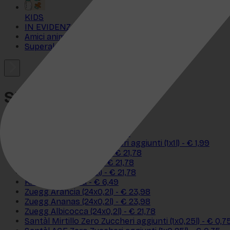
KIDS
IN EVIDENZA
Amici animali
Superalcolici
SUCCHI
Yoga Pesca (1x1l) - € 1,99
Yoga Albicocca (1x1l) - € 1,99
Santàl ACE Senza Zuccheri aggiunti (1x1l) - € 1,99
Zuegg Pesca (24x0,2l) - € 21,78
Zuegg ACE (24x0,2l) - € 21,78
Zuegg Pera (24x0,2l) - € 21,78
Kit Pesca Mania - € 6,49
Zuegg Arancia (24x0,2l) - € 23,98
Zuegg Ananas (24x0,2l) - € 23,98
Zuegg Albicocca (24x0,2l) - € 21,78
Santàl Mirtillo Zero Zuccheri aggiunti (1x0,25l) - € 0,7