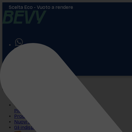
Scelta Eco -
Vuoto a rendere
Aiuto
Accedi
€
0,00
PROMO
Prodotti più venduti
Nuovi arrivi
Gli indispensabili