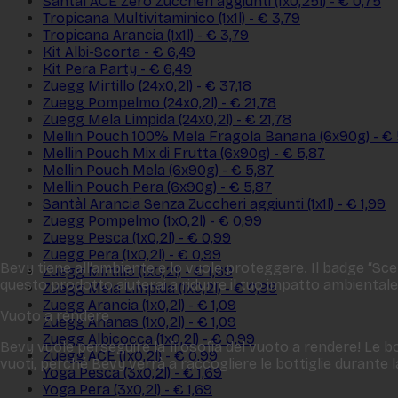
Santàl ACE Zero Zuccheri aggiunti (1x0,25l) - € 0,75
Tropicana Multivitaminico (1x1l) - € 3,79
Tropicana Arancia (1x1l) - € 3,79
Kit Albi-Scorta - € 6,49
Kit Pera Party - € 6,49
Zuegg Mirtillo (24x0,2l) - € 37,18
Zuegg Pompelmo (24x0,2l) - € 21,78
Zuegg Mela Limpida (24x0,2l) - € 21,78
Mellin Pouch 100% Mela Fragola Banana (6x90g) - € 
Mellin Pouch Mix di Frutta (6x90g) - € 5,87
Mellin Pouch Mela (6x90g) - € 5,87
Mellin Pouch Pera (6x90g) - € 5,87
Santàl Arancia Senza Zuccheri aggiunti (1x1l) - € 1,99
Zuegg Pompelmo (1x0,2l) - € 0,99
Zuegg Pesca (1x0,2l) - € 0,99
Zuegg Pera (1x0,2l) - € 0,99
Bevy tiene all‘ambiente e lo vuole proteggere. Il badge “Scelt
Zuegg Mirtillo (1x0,2l) - € 1,69
questo prodotto aiuterai a ridurre il tuo impatto ambientale
Zuegg Mela Limpida (1x0,2l) - € 0,99
Zuegg Arancia (1x0,2l) - € 1,09
Vuoto a rendere
Zuegg Ananas (1x0,2l) - € 1,09
Zuegg Albicocca (1x0,2l) - € 0,99
Bevy vuole perseguire la filosofia del vuoto a rendere! Le bo
Zuegg ACE (1x0,2l) - € 0,99
vuoti, perché Bevy verrà a raccogliere le bottiglie durante
Yoga Pesca (3x0,2l) - € 1,69
Yoga Pera (3x0,2l) - € 1,69