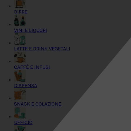
BIRRE
VINI E LIQUORI
LATTE E DRINK VEGETALI
CAFFÈ E INFUSI
DISPENSA
SNACK E COLAZIONE
UFFICIO