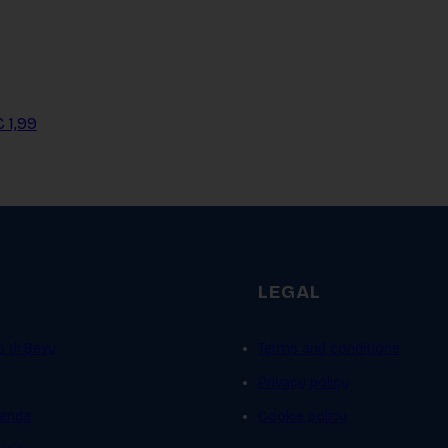
€ 1,99
LEGAL
p di Bevy
Terms and conditions
Privacy policy
ienda
Cookie policy