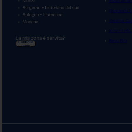
Monza
Invita un a
Bergamo + hinterland del sud
Domande fr
Bologna + hinterland
Servizio Cl
Modena
Iscriviti all
La mia zona è servita?
Bevy Flex
Controlla
zona