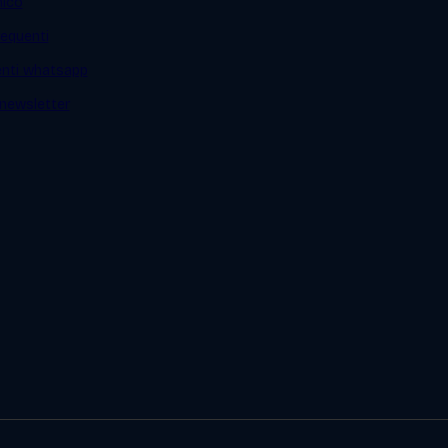
mico
equenti
ienti whatsapp
a newsletter