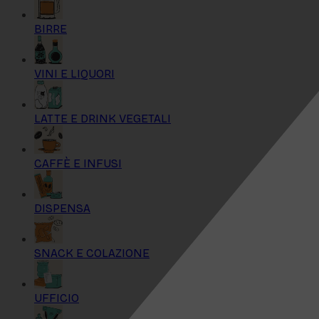
BIRRE
VINI E LIQUORI
LATTE E DRINK VEGETALI
CAFFÈ E INFUSI
DISPENSA
SNACK E COLAZIONE
UFFICIO