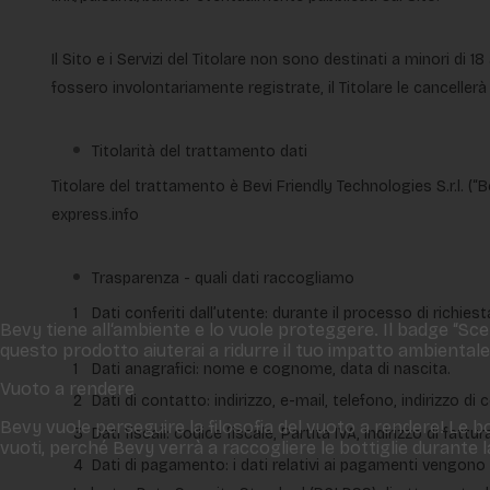
Il Sito e i Servizi del Titolare non sono destinati a minori di 
fossero involontariamente registrate, il Titolare le canceller
Titolarità del trattamento dati
Titolare del trattamento è Bevi Friendly Technologies S.r.l. (
express.info
Trasparenza - quali dati raccogliamo
Dati conferiti dall’utente: durante il processo di richie
Bevy tiene all‘ambiente e lo vuole proteggere. Il badge “Scelt
questo prodotto aiuterai a ridurre il tuo impatto ambientale
Dati anagrafici: nome e cognome, data di nascita.
Vuoto a rendere
Dati di contatto: indirizzo, e-mail, telefono, indirizzo di
Bevy vuole perseguire la filosofia del vuoto a rendere! Le bo
Dati fiscali: codice fiscale, Partita IVA, indirizzo di fattur
vuoti, perché Bevy verrà a raccogliere le bottiglie durante
Dati di pagamento: i dati relativi ai pagamenti vengono