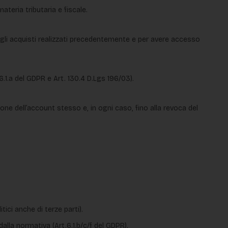
teria tributaria e fiscale.
degli acquisti realizzati precedentemente e per avere accesso
.1.a del GDPR e Art. 130.4 D.Lgs 196/03).
ione dell’account stesso e, in ogni caso, fino alla revoca del
tici anche di terze parti).
dalla normativa (Art.6.1.b/c/f del GDPR).