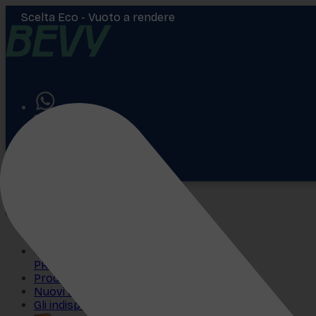
Scelta Eco -
Vuoto a rendere
Aiuto
Accedi
€
0,00
PROMO
Prodotti più venduti
Nuovi arrivi
Gli indispensabili