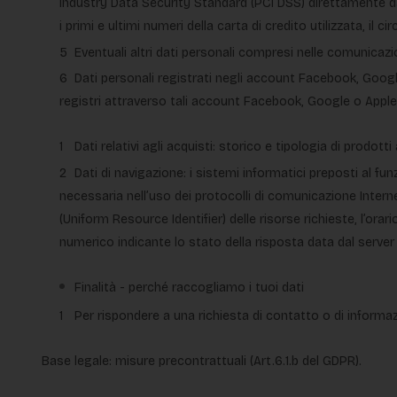
Industry Data Security Standard (PCI DSS) direttamente dai
i primi e ultimi numeri della carta di credito utilizzata, i
Eventuali altri dati personali compresi nelle comunicazio
Dati personali registrati negli account Facebook, Google o
registri attraverso tali account Facebook, Google o Apple
Dati relativi agli acquisti: storico e tipologia di prodotti
Dati di navigazione: i sistemi informatici preposti al 
necessaria nell’uso dei protocolli di comunicazione Internet. 
(Uniform Resource Identifier) delle risorse richieste, l’orari
numerico indicante lo stato della risposta data dal server (
Finalità - perché raccogliamo i tuoi dati
Per rispondere a una richiesta di contatto o di informaz
Base legale: misure precontrattuali (Art.6.1.b del GDPR).