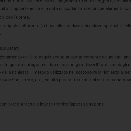
 nostri fornitori dei servizi di pagamento. Da tali soggetti, possiam
l circuito di appartenenza e la data di scadenza, comunque elementi non 
ni con l’utente.
 Apple dell’utente (in base alle condizioni di utilizzo applicabili dell
.
 acquistati
funzionamento del Sito acquisiscono automaticamente alcuni dati, anch
In questa categoria di dati rientrano gli indirizzi IP utilizzati dagli u
o della richiesta, il metodo utilizzato nel sottoporre la richiesta al se
buon fine, errore, etc.) ed altri parametri relativi al sistema operativ
ioni precontrattuale inviata tramite l’apposita sezione.