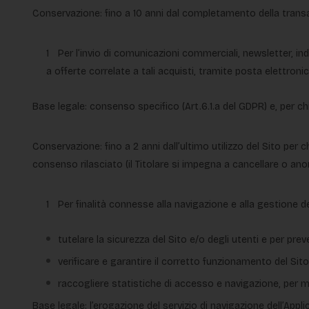
Conservazione: fino a 10 anni dal completamento della transazi
Per l’invio di comunicazioni commerciali, newsletter, i
a offerte correlate a tali acquisti, tramite posta elettronica
Base legale: consenso specifico (Art.6.1.a del GDPR) e, per ch
Conservazione: fino a 2 anni dall’ultimo utilizzo del Sito per 
consenso rilasciato (il Titolare si impegna a cancellare o ano
Per finalità connesse alla navigazione e alla gestione de
tutelare la sicurezza del Sito e/o degli utenti e per pr
verificare e garantire il corretto funzionamento del Sito
raccogliere statistiche di accesso e navigazione, per migli
Base legale: l’erogazione del servizio di navigazione dell’Applic