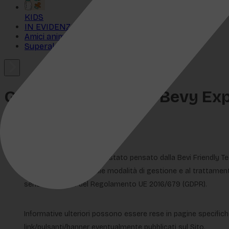
KIDS
IN EVIDENZA
Amici animali
Superalcolici
GDPR Compliance - Bevy Ex
GDPR COMPLIANCE
Il presente documento è stato pensato dalla Bevi Friendly Techn
informazioni relative alle modalità di gestione e al trattament
sensi dell’art. 14 del Regolamento UE 2016/679 (GDPR).
Informative ulteriori possono essere rese in pagine specifiche,
link/pulsanti/banner eventualmente pubblicati sul Sito.