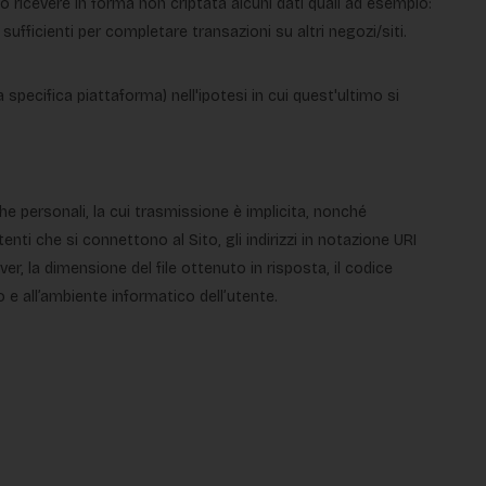
o ricevere in forma non criptata alcuni dati quali ad esempio:
sufficienti per completare transazioni su altri negozi/siti.
a specifica piattaforma) nell'ipotesi in cui quest'ultimo si
e personali, la cui trasmissione è implicita, nonché
tenti che si connettono al Sito, gli indirizzi in notazione URI
rver, la dimensione del file ottenuto in risposta, il codice
o e all’ambiente informatico dell’utente.