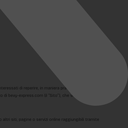
teressati di reperire, in maniera pratica e veloce, le
zo di bevy-express.com (il “Sito”), che vi vengono rese ai
tri siti, pagine o servizi online raggiungibili tramite