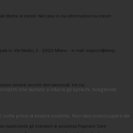
li riferite ai minori. Nel caso in cui informazioni su minori
gale in: Via Medici, 2 - 20123 Milano - e-mail: support@bevy-
ssono essere raccolti dati personali, tra cui:
 prodotti che aiutano a ridurre gli sprechi. Scegliendo
50 volte prima di essere smaltite. Non devi preoccuparti dei
ezza rispettando gli standard di sicurezza Payment Card