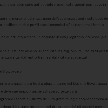
one per adempiere agli obblighi previsti dalle vigenti normative in ma
ndagini di mercato, ottimizzazione dell’esperienza utente sulla base 
, notifiche push e profili social associati all'indirizzo email fornito.
i ha effettuato almeno un acquisto in Bevy, legittimo interesse (Art.6
chi ha effettuato almeno un acquisto in Bevy, oppure, fino all'eliminaz
nimizzare tali dati entro tre mesi dalla citata scadenza).
l Sito, ovvero:
evenire o smascherare frodi o abusi a danno del Sito o di Bevy stessa;
 e delle sue funzioni anche attraverso terze parti;
orare i servizi e l’utilizzo del Sito (tramite log e cookie tecnici/anali
azione, il legittimo interesse del titolare nonché gli obblighi previsti 