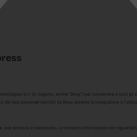
press
ologies S.r.l. (in seguito, anche “Bevy”) per consentire a tutti gli in
o dei dati personali raccolti da Bevy durante la navigazione e l’utiliz
 ove previsto e necessario. Le presenti informazioni non riguardano al