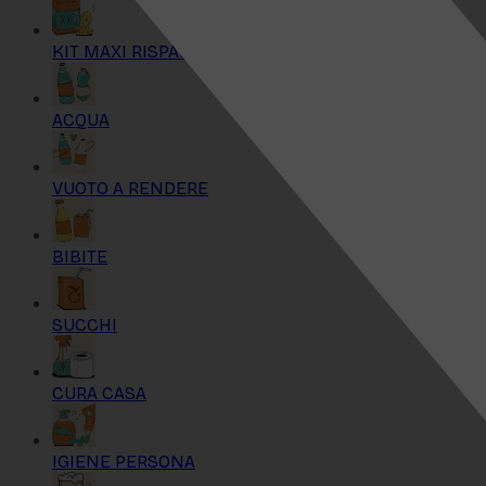
KIT MAXI RISPARMIO
ACQUA
VUOTO A RENDERE
BIBITE
SUCCHI
CURA CASA
IGIENE PERSONA