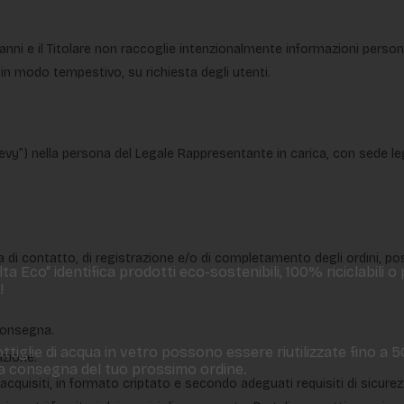
18 anni e il Titolare non raccoglie intenzionalmente informazioni persona
à in modo tempestivo, su richiesta degli utenti.
“Bevy”) nella persona del Legale Rappresentante in carica, con sede le
sta di contatto, di registrazione e/o di completamento degli ordini, po
a Eco“ identifica prodotti eco-sostenibili, 100% riciclabili o
!
 consegna.
ttiglie di acqua in vetro possono essere riutilizzate fino a 
azione.
 la consegna del tuo prossimo ordine.
 acquisiti, in formato criptato e secondo adeguati requisiti di sicur