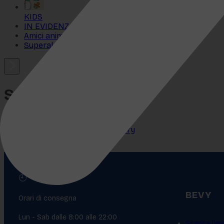
KIDS
IN EVIDENZA
Amici animali
Superalcolici
Superalcolici
Tutte
Pronti da BereRoot Category
VodkaRoot Category
🕘
BEVY
Orari di consegna
Lun - Sab dalle 8:00 alle 22:00
Scarica l’ap