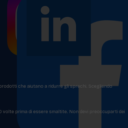
 prodotti che aiutano a ridurre gli sprechi. Scegliendo
50 volte prima di essere smaltite. Non devi preoccuparti dei