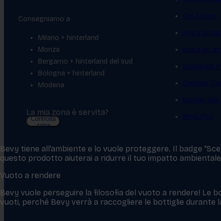
Chi Siamo
Consegniamo a
Invita un'az
Milano + hinterland
Monza
Invita un a
Bergamo + hinterland del sud
Domande fr
Bologna + hinterland
Servizio Cl
Modena
Iscriviti all
La mia zona è servita?
Bevy Flex
Controlla
zona
Bevy tiene all‘ambiente e lo vuole proteggere. Il badge “Scelt
questo prodotto aiuterai a ridurre il tuo impatto ambientale
Vuoto a rendere
Bevy vuole perseguire la filosofia del vuoto a rendere! Le bo
vuoti, perché Bevy verrà a raccogliere le bottiglie durante