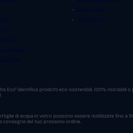
Privacy policy
ienda
Cookie policy
mico
equenti
ienti whatsapp
a newsletter
a Eco“ identifica prodotti eco-sostenibili, 100% riciclabili o
!
ttiglie di acqua in vetro possono essere riutilizzate fino a 
 la consegna del tuo prossimo ordine.