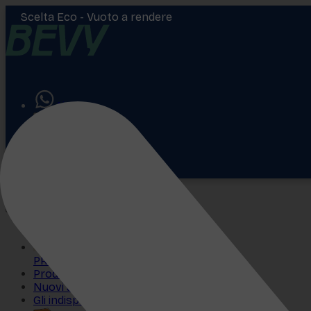
Scelta Eco -
Vuoto a rendere
Aiuto
Accedi
€
0,00
PROMO
Prodotti più venduti
Nuovi arrivi
Gli indispensabili