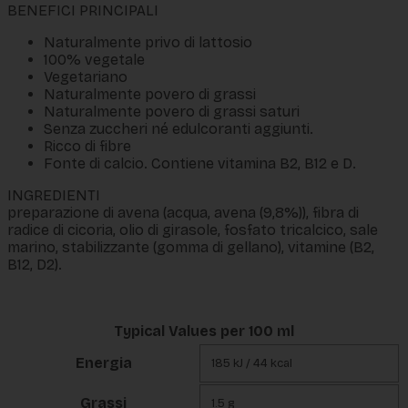
BENEFICI PRINCIPALI
Naturalmente privo di lattosio
100% vegetale
Vegetariano
Naturalmente povero di grassi
Naturalmente povero di grassi saturi
Senza zuccheri né edulcoranti aggiunti.
Ricco di fibre
Fonte di calcio. Contiene vitamina B2, B12 e D.
INGREDIENTI
preparazione di avena (acqua, avena (9,8%)), fibra di
radice di cicoria, olio di girasole, fosfato tricalcico, sale
marino, stabilizzante (gomma di gellano), vitamine (B2,
B12, D2).
Typical Values per 100 ml
Energia
185 kJ / 44 kcal
Grassi
1.5 g