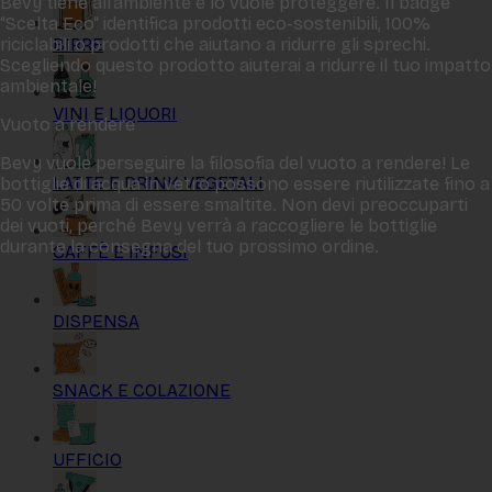
Bevy tiene all‘ambiente e lo vuole proteggere. Il badge
“Scelta Eco“ identifica prodotti eco-sostenibili, 100%
BIRRE
riciclabili o prodotti che aiutano a ridurre gli sprechi.
Scegliendo questo prodotto aiuterai a ridurre il tuo impatto
ambientale!
VINI E LIQUORI
Vuoto a rendere
Bevy vuole perseguire la filosofia del vuoto a rendere! Le
LATTE E DRINK VEGETALI
bottiglie di acqua in vetro possono essere riutilizzate fino a
50 volte prima di essere smaltite. Non devi preoccuparti
dei vuoti, perché Bevy verrà a raccogliere le bottiglie
durante la consegna del tuo prossimo ordine.
CAFFÈ E INFUSI
DISPENSA
SNACK E COLAZIONE
UFFICIO