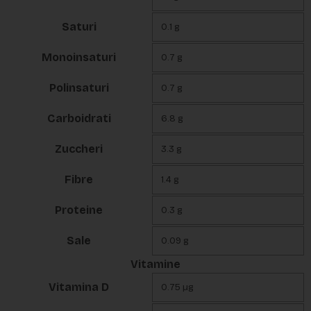
Saturi
0.1 g
Monoinsaturi
0.7 g
Polinsaturi
0.7 g
Carboidrati
6.8 g
Zuccheri
3.3 g
Fibre
1.4 g
Proteine
0.3 g
Sale
0.09 g
Vitamine
Vitamina D
0.75 µg