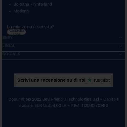
Bologna + hinterland
Modena
La mia zona è servita?
Controlla
zona
BEVY
LEGAL
SOCIALS
Scrivi una recensione su di noi
★
Trustpilot
Copyright© 2022 Bevi Friendly Technologies S.r.l – Capitale
sociale: EUR 13.354,00 i.v. – P.IVA IT12139270966