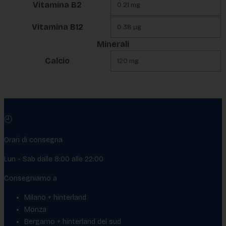
Vitamina B2
0.21 mg
Vitamina B12
0.38 µg
Minerali
Calcio
120 mg
🕘
Orari di consegna
Lun - Sab dalle 8:00 alle 22:00
Consegniamo a
Milano + hinterland
Monza
Bergamo + hinterland del sud