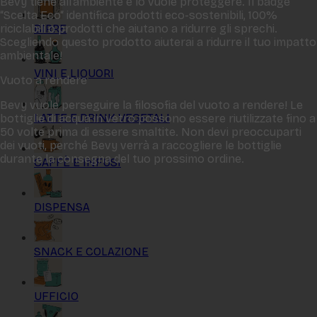
Bevy tiene all‘ambiente e lo vuole proteggere. Il badge
“Scelta Eco“ identifica prodotti eco-sostenibili, 100%
BIRRE
riciclabili o prodotti che aiutano a ridurre gli sprechi.
Scegliendo questo prodotto aiuterai a ridurre il tuo impatto
ambientale!
VINI E LIQUORI
Vuoto a rendere
Bevy vuole perseguire la filosofia del vuoto a rendere! Le
LATTE E DRINK VEGETALI
bottiglie di acqua in vetro possono essere riutilizzate fino a
50 volte prima di essere smaltite. Non devi preoccuparti
dei vuoti, perché Bevy verrà a raccogliere le bottiglie
durante la consegna del tuo prossimo ordine.
CAFFÈ E INFUSI
DISPENSA
SNACK E COLAZIONE
UFFICIO