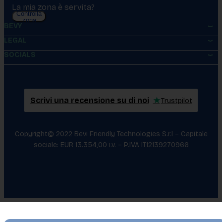
La mia zona è servita?
Controlla
zona
BEVY
LEGAL
SOCIALS
Scrivi una recensione su di noi
★
Trustpilot
Copyright© 2022 Bevi Friendly Technologies S.r.l – Capitale
sociale: EUR 13.354,00 i.v. – P.IVA IT12139270966