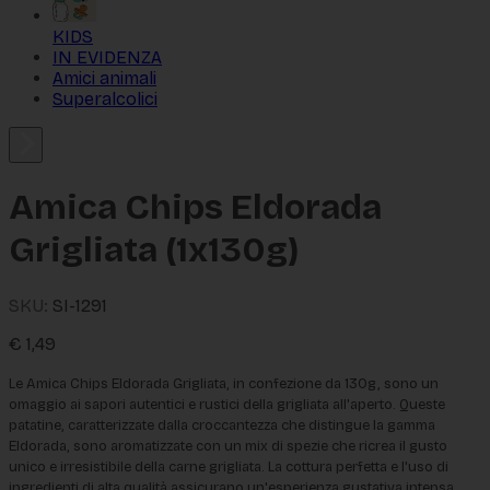
KIDS
IN EVIDENZA
Amici animali
Superalcolici
Amica Chips Eldorada
Grigliata (1x130g)
SKU:
SI-1291
€
1,49
Le Amica Chips Eldorada Grigliata, in confezione da 130g, sono un 
omaggio ai sapori autentici e rustici della grigliata all'aperto. Queste 
patatine, caratterizzate dalla croccantezza che distingue la gamma 
Eldorada, sono aromatizzate con un mix di spezie che ricrea il gusto 
unico e irresistibile della carne grigliata. La cottura perfetta e l'uso di 
ingredienti di alta qualità assicurano un'esperienza gustativa intensa, 