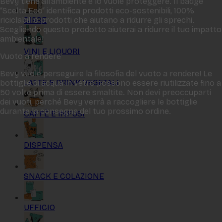
Bevy tiene all‘ambiente e lo vuole proteggere. Il badge
“Scelta Eco“ identifica prodotti eco-sostenibili, 100%
BIRRE
riciclabili o prodotti che aiutano a ridurre gli sprechi.
Scegliendo questo prodotto aiuterai a ridurre il tuo impatto
ambientale!
VINI E LIQUORI
Vuoto a rendere
Bevy vuole perseguire la filosofia del vuoto a rendere! Le
LATTE E DRINK VEGETALI
bottiglie di acqua in vetro possono essere riutilizzate fino a
50 volte prima di essere smaltite. Non devi preoccuparti
dei vuoti, perché Bevy verrà a raccogliere le bottiglie
durante la consegna del tuo prossimo ordine.
CAFFÈ E INFUSI
DISPENSA
SNACK E COLAZIONE
UFFICIO