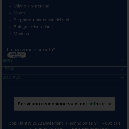
Milano + hinterland
Monza
Bergamo + hinterland del sud
Bologna + hinterland
Modena
La mia zona è servita?
Controlla
zona
BEVY
LEGAL
SOCIALS
Scrivi una recensione su di noi
★
Trustpilot
Copyright© 2022 Bevi Friendly Technologies S.r.l – Capitale