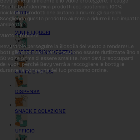
Bevy tiene all‘ambiente e lo vuole proteggere. Il badge
“Scelta Eco“ identifica prodotti eco-sostenibili, 100%
BIRRE
riciclabili o prodotti che aiutano a ridurre gli sprechi.
Scegliendo questo prodotto aiuterai a ridurre il tuo impatto
ambientale!
VINI E LIQUORI
Vuoto a rendere
Bevy vuole perseguire la filosofia del vuoto a rendere! Le
LATTE E DRINK VEGETALI
bottiglie di acqua in vetro possono essere riutilizzate fino a
50 volte prima di essere smaltite. Non devi preoccuparti
dei vuoti, perché Bevy verrà a raccogliere le bottiglie
durante la consegna del tuo prossimo ordine.
CAFFÈ E INFUSI
DISPENSA
SNACK E COLAZIONE
UFFICIO