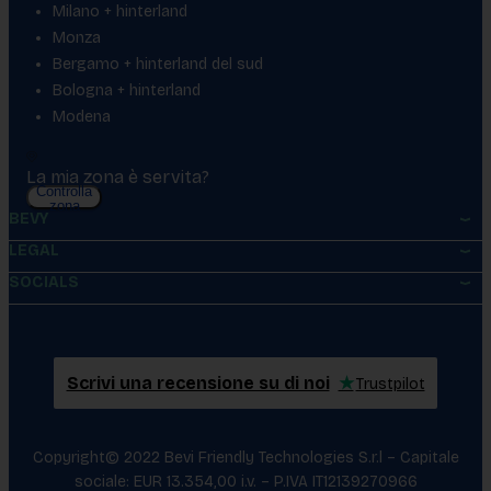
Milano + hinterland
Monza
Bergamo + hinterland del sud
Bologna + hinterland
Modena
La mia zona è servita?
Controlla
zona
BEVY
LEGAL
SOCIALS
Scrivi una recensione su di noi
★
Trustpilot
Copyright© 2022 Bevi Friendly Technologies S.r.l – Capitale
sociale: EUR 13.354,00 i.v. – P.IVA IT12139270966