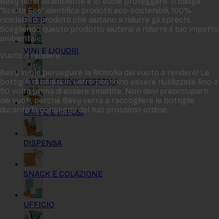
Bevy tiene all‘ambiente e lo vuole proteggere. Il badge
“Scelta Eco“ identifica prodotti eco-sostenibili, 100%
BIRRE
riciclabili o prodotti che aiutano a ridurre gli sprechi.
Scegliendo questo prodotto aiuterai a ridurre il tuo impatto
ambientale!
VINI E LIQUORI
Vuoto a rendere
Bevy vuole perseguire la filosofia del vuoto a rendere! Le
LATTE E DRINK VEGETALI
bottiglie di acqua in vetro possono essere riutilizzate fino a
50 volte prima di essere smaltite. Non devi preoccuparti
dei vuoti, perché Bevy verrà a raccogliere le bottiglie
durante la consegna del tuo prossimo ordine.
CAFFÈ E INFUSI
DISPENSA
SNACK E COLAZIONE
UFFICIO