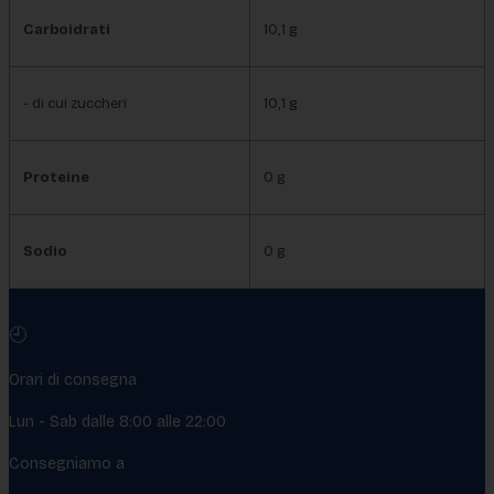
Carboidrati
10,1 g
- di cui zuccheri
10,1 g
Proteine
0 g
Sodio
0 g
🕘
Orari di consegna
Lun - Sab dalle 8:00 alle 22:00
Consegniamo a