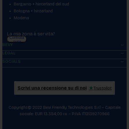
Bergamo + hinterland del sud
Bologna + hinterland
Modena
La mia zona è servita?
Controlla
zona
BEVY
LEGAL
SOCIALS
Scrivi una recensione su di noi
★
Trustpilot
Copyright© 2022 Bevi Friendly Technologies S.r.l – Capitale
sociale: EUR 13.354,00 i.v. – P.IVA IT12139270966