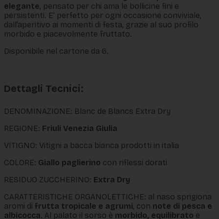
elegante
, pensato per chi ama le bollicine fini e
persistenti. E' perfetto per ogni occasione conviviale,
dall’aperitivo ai momenti di festa, grazie al suo profilo
morbido e piacevolmente fruttato.
Disponibile nel cartone da 6.
Dettagli Tecnici:
DENOMINAZIONE:
Blanc de Blancs Extra Dry
REGIONE:
Friuli Venezia Giulia
VITIGNO: Vitigni a bacca bianca prodotti in italia
COLORE:
Giallo paglierino
con riflessi dorati
RESIDUO ZUCCHERINO:
Extra Dry
CARATTERISTICHE ORGANOLETTICHE: al naso sprigiona
aromi di
frutta tropicale e agrumi
, con
note di pesca e
albicocca
. Al palato il sorso è
morbido, equilibrato
e