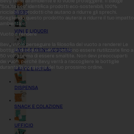
Bevy tiene all‘ambiente e lo vuole proteggere. Il badge
“Scelta Eco“ identifica prodotti eco-sostenibili, 100%
BIRRE
riciclabili o prodotti che aiutano a ridurre gli sprechi.
Scegliendo questo prodotto aiuterai a ridurre il tuo impatto
ambientale!
VINI E LIQUORI
Vuoto a rendere
Bevy vuole perseguire la filosofia del vuoto a rendere! Le
LATTE E DRINK VEGETALI
bottiglie di acqua in vetro possono essere riutilizzate fino a
50 volte prima di essere smaltite. Non devi preoccuparti
dei vuoti, perché Bevy verrà a raccogliere le bottiglie
durante la consegna del tuo prossimo ordine.
CAFFÈ E INFUSI
DISPENSA
SNACK E COLAZIONE
UFFICIO