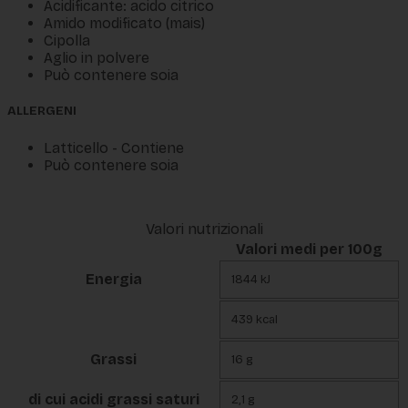
Acidificante: acido citrico
Amido modificato (mais)
Cipolla
Aglio in polvere
Può contenere soia
ALLERGENI
Latticello - Contiene
Può contenere soia
Valori nutrizionali
Valori medi per 100g
Energia
1844 kJ
439 kcal
Grassi
16 g
di cui acidi grassi saturi
2,1 g