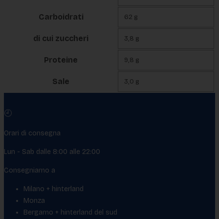
Carboidrati
62 g
di cui zuccheri
3,8 g
Proteine
9,8 g
Sale
3,0 g
🕘
Orari di consegna
Lun - Sab dalle 8:00 alle 22:00
Consegniamo a
Milano + hinterland
Monza
Bergamo + hinterland del sud