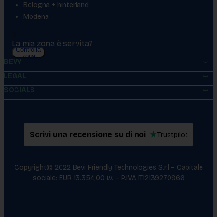
Bologna + hinterland
Modena
La mia zona è servita?
Controlla
zona
BEVY
LEGAL
SOCIALS
Scrivi una recensione su di noi
★
Trustpilot
Copyright© 2022 Bevi Friendly Technologies S.r.l – Capitale
sociale: EUR 13.354,00 i.v. – P.IVA IT12139270966