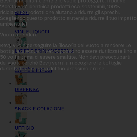
Bevy tiene all‘ambiente e lo vuole proteggere. Il badge
“Scelta Eco“ identifica prodotti eco-sostenibili, 100%
BIRRE
riciclabili o prodotti che aiutano a ridurre gli sprechi.
Scegliendo questo prodotto aiuterai a ridurre il tuo impatto
ambientale!
VINI E LIQUORI
Vuoto a rendere
Bevy vuole perseguire la filosofia del vuoto a rendere! Le
LATTE E DRINK VEGETALI
bottiglie di acqua in vetro possono essere riutilizzate fino a
50 volte prima di essere smaltite. Non devi preoccuparti
dei vuoti, perché Bevy verrà a raccogliere le bottiglie
durante la consegna del tuo prossimo ordine.
CAFFÈ E INFUSI
DISPENSA
SNACK E COLAZIONE
UFFICIO