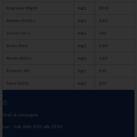
Magnesio (Mg2+)
mg/L
33,10
Solfato (SO42-)
mg/L
3,80
Cloruro (Cl–)
mg/L
1,30
Sodio (Na+)
mg/L
0,80
Nitrato (NO3-)
mg/L
7,80
Potassio (K+)
mg/L
0,10
Silice (SiO2)
mg/L
3,10
🕘
Orari di consegna
Lun - Sab dalle 8:00 alle 22:00