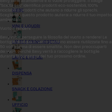
Bevy tiene all‘ambiente e lo vuole proteggere. Il badge
“Scelta Eco“ identifica prodotti eco-sostenibili, 100%
BIRRE
riciclabili o prodotti che aiutano a ridurre gli sprechi.
Scegliendo questo prodotto aiuterai a ridurre il tuo impatto
ambientale!
VINI E LIQUORI
Vuoto a rendere
Bevy vuole perseguire la filosofia del vuoto a rendere! Le
LATTE E DRINK VEGETALI
bottiglie di acqua in vetro possono essere riutilizzate fino a
50 volte prima di essere smaltite. Non devi preoccuparti
dei vuoti, perché Bevy verrà a raccogliere le bottiglie
durante la consegna del tuo prossimo ordine.
CAFFÈ E INFUSI
DISPENSA
SNACK E COLAZIONE
UFFICIO