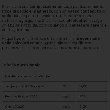
Grazie alla sua
composizione unica
, è particolarmente
ricca di calcio e magnesio
, con un
basso contenuto di
sodio
, ideale per chi desidera un’idratazione sana e
naturale ogni giorno. Grazie al suo
pH alcalino
, svolge
un'azione antiacida, contribuendo al benessere generale
dell'organismo.
Acqua Castello è inoltre un’alleata nella
prevenzione
della calcolosi renale
, grazie alla sua equilibrata
presenza di sali minerali e alla sua azione depurativa.
Tabella nutrizionale
Caratteristiche chimico-fisiche
Temperatura alla Sorgente
°C
12,60
Residuo fisso a 180°C
mg/L
279
Calcio (Ca2+)
mg/L
61,20