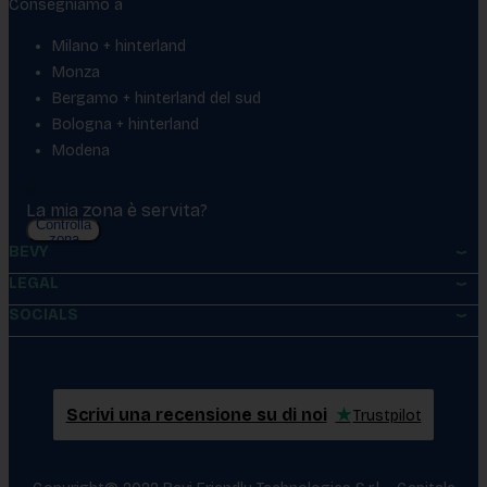
Consegniamo a
Milano + hinterland
Monza
Bergamo + hinterland del sud
Bologna + hinterland
Modena
La mia zona è servita?
Controlla
zona
BEVY
LEGAL
SOCIALS
Scrivi una recensione su di noi
★
Trustpilot