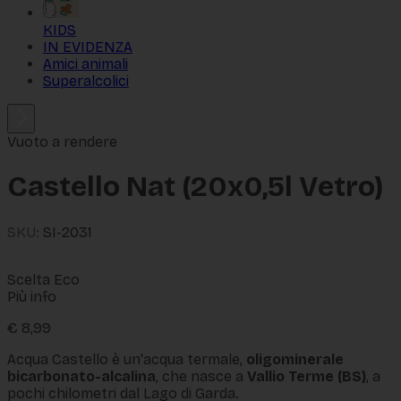
KIDS
IN EVIDENZA
Amici animali
Superalcolici
Vuoto a rendere
Castello Nat (20x0,5l Vetro)
SKU:
SI-2031
Scelta Eco
Più info
€
8,99
Acqua Castello è un'acqua termale,
oligominerale
bicarbonato-alcalina
, che nasce a
Vallio Terme (BS)
, a
pochi chilometri dal Lago di Garda.