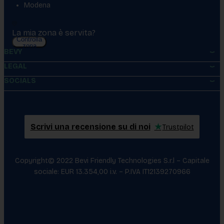
Modena
La mia zona è servita?
Controlla
zona
BEVY
LEGAL
SOCIALS
Scrivi una recensione su di noi
★
Trustpilot
Copyright© 2022 Bevi Friendly Technologies S.r.l – Capitale
sociale: EUR 13.354,00 i.v. – P.IVA IT12139270966