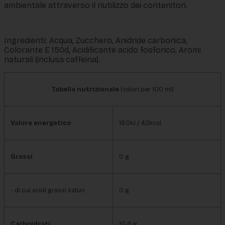
ambientale attraverso il riutilizzo dei contenitori.
Ingredienti: Acqua, Zucchero, Anidride carbonica,
Colorante E 150d, Acidificante acido fosforico, Aromi
naturali (inclusa caffeina).
Tabella nutrizionale
(valori per 100 ml)
Valore energetico
180kJ / 42kcal
Grassi
0 g
- di cui acidi grassi saturi
0 g
Carboidrati
10,6 g