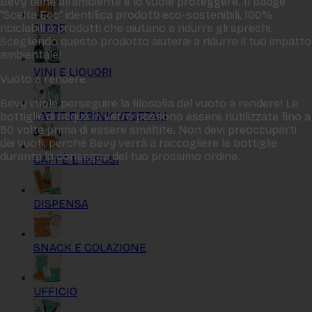
Bevy tiene all‘ambiente e lo vuole proteggere. Il badge
“Scelta Eco“ identifica prodotti eco-sostenibili, 100%
BIRRE
riciclabili o prodotti che aiutano a ridurre gli sprechi.
Scegliendo questo prodotto aiuterai a ridurre il tuo impatto
ambientale!
VINI E LIQUORI
Vuoto a rendere
Bevy vuole perseguire la filosofia del vuoto a rendere! Le
LATTE E DRINK VEGETALI
bottiglie di acqua in vetro possono essere riutilizzate fino a
50 volte prima di essere smaltite. Non devi preoccuparti
dei vuoti, perché Bevy verrà a raccogliere le bottiglie
durante la consegna del tuo prossimo ordine.
CAFFÈ E INFUSI
DISPENSA
SNACK E COLAZIONE
UFFICIO