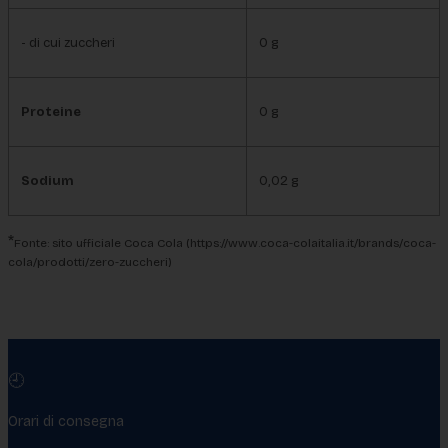
- di cui zuccheri
0 g
Proteine
0 g
Sodium
0,02 g
*
Fonte: sito ufficiale Coca Cola (https://www.coca-colaitalia.it/brands/coca-
cola/prodotti/zero-zuccheri)
🕘
Orari di consegna