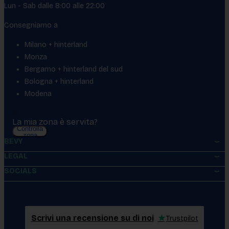
Lun - Sab dalle 8:00 alle 22:00
Consegniamo a
Milano + hinterland
Monza
Bergamo + hinterland del sud
Bologna + hinterland
Modena
La mia zona è servita?
Controlla
zona
BEVY
LEGAL
SOCIALS
Scrivi una recensione su di noi
★
Trustpilot