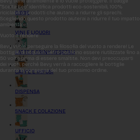
Bevy tiene all‘ambiente e lo vuole proteggere. Il badge
“Scelta Eco“ identifica prodotti eco-sostenibili, 100%
BIRRE
riciclabili o prodotti che aiutano a ridurre gli sprechi.
Scegliendo questo prodotto aiuterai a ridurre il tuo impatto
ambientale!
VINI E LIQUORI
Vuoto a rendere
Bevy vuole perseguire la filosofia del vuoto a rendere! Le
LATTE E DRINK VEGETALI
bottiglie di acqua in vetro possono essere riutilizzate fino a
50 volte prima di essere smaltite. Non devi preoccuparti
dei vuoti, perché Bevy verrà a raccogliere le bottiglie
durante la consegna del tuo prossimo ordine.
CAFFÈ E INFUSI
DISPENSA
SNACK E COLAZIONE
UFFICIO