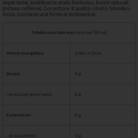
aspartame, Acidificante acido fosforico, Aromi naturali
(inclusa caffeina), Correttore di acidità citrato trisodico.
Nota: Contiene una fonte di fenilalanina.
Tabella nutrizionale
(valori per 100 ml)
Valore energetico
0.9kJ / 0.2kcal
Grassi
0 g
- di cui acidi grassi saturi
0 g
Carboidrati
0 g
- di cui zuccheri
0 g