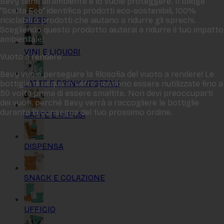
Bevy tiene all‘ambiente e lo vuole proteggere. Il badge
“Scelta Eco“ identifica prodotti eco-sostenibili, 100%
BIRRE
riciclabili o prodotti che aiutano a ridurre gli sprechi.
Scegliendo questo prodotto aiuterai a ridurre il tuo impatto
ambientale!
VINI E LIQUORI
Vuoto a rendere
Bevy vuole perseguire la filosofia del vuoto a rendere! Le
LATTE E DRINK VEGETALI
bottiglie di acqua in vetro possono essere riutilizzate fino a
50 volte prima di essere smaltite. Non devi preoccuparti
dei vuoti, perché Bevy verrà a raccogliere le bottiglie
durante la consegna del tuo prossimo ordine.
CAFFÈ E INFUSI
DISPENSA
SNACK E COLAZIONE
UFFICIO