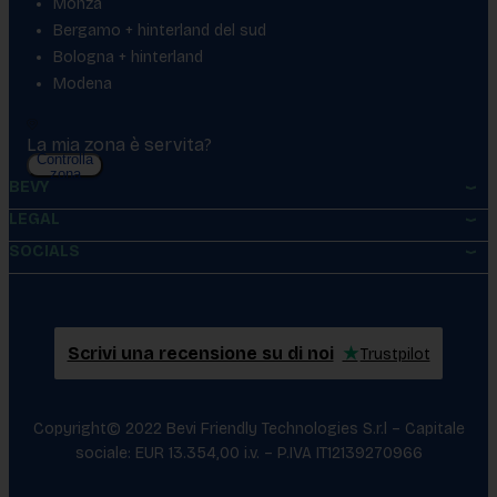
Monza
Bergamo + hinterland del sud
Bologna + hinterland
Modena
La mia zona è servita?
Controlla
zona
BEVY
LEGAL
SOCIALS
Scrivi una recensione su di noi
★
Trustpilot
Copyright© 2022 Bevi Friendly Technologies S.r.l – Capitale
sociale: EUR 13.354,00 i.v. – P.IVA IT12139270966