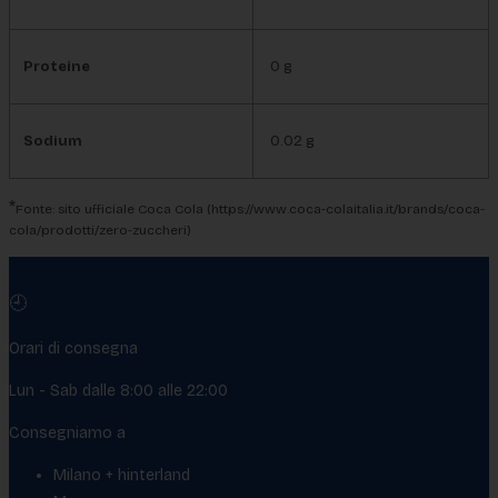
Proteine
0 g
Sodium
0.02 g
*
Fonte: sito ufficiale Coca Cola (https://www.coca-colaitalia.it/brands/coca-
cola/prodotti/zero-zuccheri)
🕘
Orari di consegna
Lun - Sab dalle 8:00 alle 22:00
Consegniamo a
Milano + hinterland