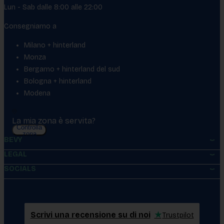
Lun - Sab dalle 8:00 alle 22:00
Consegniamo a
Milano + hinterland
Monza
Bergamo + hinterland del sud
Bologna + hinterland
Modena
La mia zona è servita?
Controlla
zona
BEVY
LEGAL
SOCIALS
Scrivi una recensione su di noi
★
Trustpilot