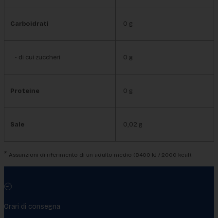
Carboidrati
0 g
- di cui zuccheri
0 g
Proteine
0 g
Sale
0,02 g
*
Assunzioni di riferimento di un adulto medio (8400 kJ / 2000 kcal).
🕘
Orari di consegna