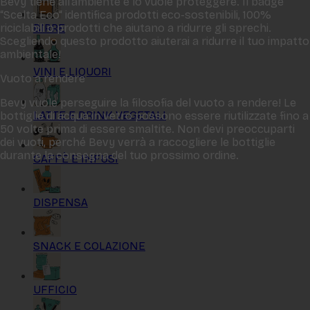
Bevy tiene all‘ambiente e lo vuole proteggere. Il badge
“Scelta Eco“ identifica prodotti eco-sostenibili, 100%
BIRRE
riciclabili o prodotti che aiutano a ridurre gli sprechi.
Scegliendo questo prodotto aiuterai a ridurre il tuo impatto
ambientale!
VINI E LIQUORI
Vuoto a rendere
Bevy vuole perseguire la filosofia del vuoto a rendere! Le
LATTE E DRINK VEGETALI
bottiglie di acqua in vetro possono essere riutilizzate fino a
50 volte prima di essere smaltite. Non devi preoccuparti
dei vuoti, perché Bevy verrà a raccogliere le bottiglie
durante la consegna del tuo prossimo ordine.
CAFFÈ E INFUSI
DISPENSA
SNACK E COLAZIONE
UFFICIO