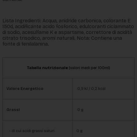
Lista Ingredienti: Acqua, anidride carbonica, colorante E
150d, acidificante acido fosforico, edulcoranti ciclammato
di sodio, acesulfame K e aspartame, correttore di acidità
citrato trisodico, aromi naturali. Nota: Contiene una
fonte di fenilalanina.
Tabella nutrizionale 
(valori medi per 100ml)
Valore Energetico
0,9 kJ / 0,2 kcal
Grassi
0 g
- di cui acidi grassi saturi
0 g