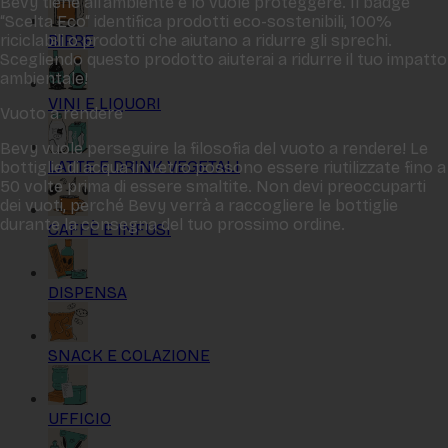
Bevy tiene all‘ambiente e lo vuole proteggere. Il badge
“Scelta Eco“ identifica prodotti eco-sostenibili, 100%
BIRRE
riciclabili o prodotti che aiutano a ridurre gli sprechi.
Scegliendo questo prodotto aiuterai a ridurre il tuo impatto
ambientale!
VINI E LIQUORI
Vuoto a rendere
Bevy vuole perseguire la filosofia del vuoto a rendere! Le
LATTE E DRINK VEGETALI
bottiglie di acqua in vetro possono essere riutilizzate fino a
50 volte prima di essere smaltite. Non devi preoccuparti
dei vuoti, perché Bevy verrà a raccogliere le bottiglie
durante la consegna del tuo prossimo ordine.
CAFFÈ E INFUSI
DISPENSA
SNACK E COLAZIONE
UFFICIO