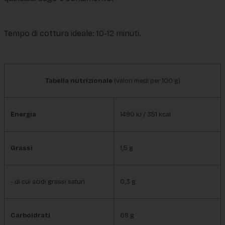
Tempo di cottura ideale: 10-12 minuti.
Tabella nutrizionale
(valori medi per 100 g)
Energia
1490 kJ / 351 kcal
Grassi
1,5 g
- di cui acidi grassi saturi
0,3 g
Carboidrati
69 g