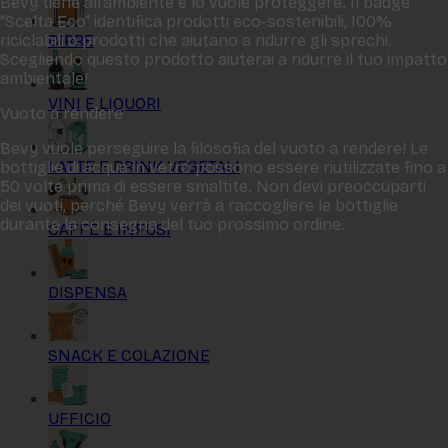
Bevy tiene all‘ambiente e lo vuole proteggere. Il badge
“Scelta Eco“ identifica prodotti eco-sostenibili, 100%
BIRRE
riciclabili o prodotti che aiutano a ridurre gli sprechi.
Scegliendo questo prodotto aiuterai a ridurre il tuo impatto
ambientale!
VINI E LIQUORI
Vuoto a rendere
Bevy vuole perseguire la filosofia del vuoto a rendere! Le
LATTE E DRINK VEGETALI
bottiglie di acqua in vetro possono essere riutilizzate fino a
50 volte prima di essere smaltite. Non devi preoccuparti
dei vuoti, perché Bevy verrà a raccogliere le bottiglie
durante la consegna del tuo prossimo ordine.
CAFFÈ E INFUSI
DISPENSA
SNACK E COLAZIONE
UFFICIO