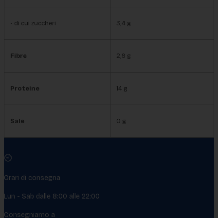
- di cui zuccheri
3,4 g
Fibre
2,9 g
Proteine
14 g
Sale
0 g
🕘
Orari di consegna
Lun - Sab dalle 8:00 alle 22:00
Consegniamo a