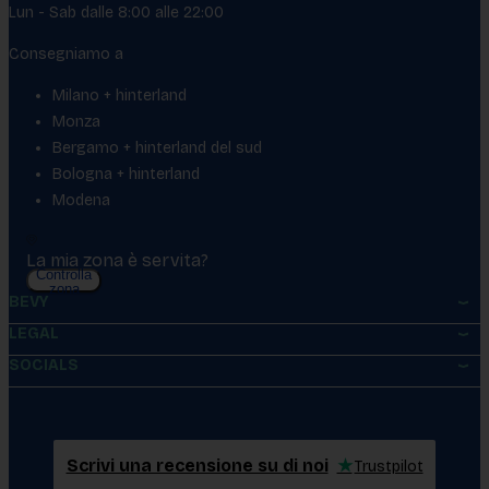
Lun - Sab dalle 8:00 alle 22:00
Consegniamo a
Milano + hinterland
Monza
Bergamo + hinterland del sud
Bologna + hinterland
Modena
La mia zona è servita?
Controlla
zona
BEVY
LEGAL
SOCIALS
Scrivi una recensione su di noi
★
Trustpilot