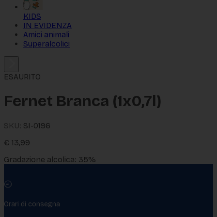
KIDS
IN EVIDENZA
Amici animali
Superalcolici
ESAURITO
Fernet Branca (1x0,7l)
SKU:
SI-0196
€
13,99
Gradazione alcolica: 35%
🕘
Orari di consegna