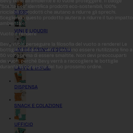
Bevy tiene all‘ambiente e lo vuole proteggere. Il badge
“Scelta Eco“ identifica prodotti eco-sostenibili, 100%
BIRRE
riciclabili o prodotti che aiutano a ridurre gli sprechi.
Scegliendo questo prodotto aiuterai a ridurre il tuo impatto
ambientale!
VINI E LIQUORI
Vuoto a rendere
Bevy vuole perseguire la filosofia del vuoto a rendere! Le
LATTE E DRINK VEGETALI
bottiglie di acqua in vetro possono essere riutilizzate fino a
50 volte prima di essere smaltite. Non devi preoccuparti
dei vuoti, perché Bevy verrà a raccogliere le bottiglie
durante la consegna del tuo prossimo ordine.
CAFFÈ E INFUSI
DISPENSA
SNACK E COLAZIONE
UFFICIO