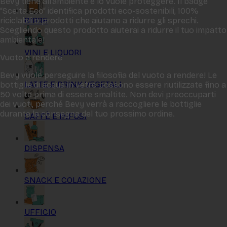
Bevy tiene all‘ambiente e lo vuole proteggere. Il badge
“Scelta Eco“ identifica prodotti eco-sostenibili, 100%
BIRRE
riciclabili o prodotti che aiutano a ridurre gli sprechi.
Scegliendo questo prodotto aiuterai a ridurre il tuo impatto
ambientale!
VINI E LIQUORI
Vuoto a rendere
Bevy vuole perseguire la filosofia del vuoto a rendere! Le
LATTE E DRINK VEGETALI
bottiglie di acqua in vetro possono essere riutilizzate fino a
50 volte prima di essere smaltite. Non devi preoccuparti
dei vuoti, perché Bevy verrà a raccogliere le bottiglie
durante la consegna del tuo prossimo ordine.
CAFFÈ E INFUSI
DISPENSA
SNACK E COLAZIONE
UFFICIO