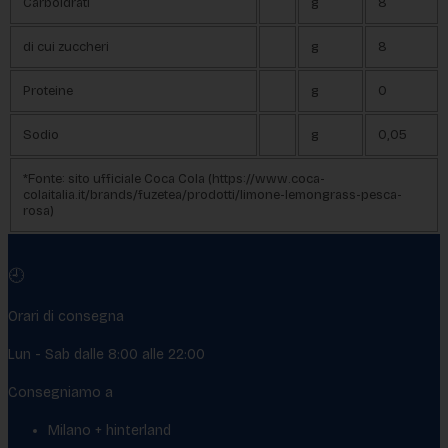
Carboidrati
g
8
di cui zuccheri
g
8
Proteine
g
0
Sodio
g
0,05
*Fonte: sito ufficiale Coca Cola (https://www.coca-
colaitalia.it/brands/fuzetea/prodotti/limone-lemongrass-pesca-
rosa)
🕘
Orari di consegna
Lun - Sab dalle 8:00 alle 22:00
Consegniamo a
Milano + hinterland