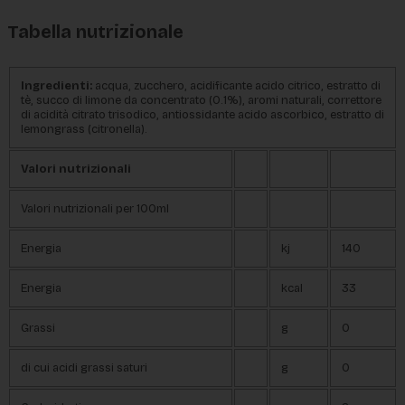
Tabella nutrizionale
Ingredienti
:
acqua, zucchero, acidificante acido citrico, estratto di
tè, succo di limone da concentrato (0.1%), aromi naturali, correttore
di acidità citrato trisodico, antiossidante acido ascorbico, estratto di
lemongrass (citronella).
Valori nutrizionali
Valori nutrizionali per 100ml
Energia
kj
140
Energia
kcal
33
Grassi
g
0
di cui acidi grassi saturi
g
0