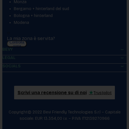
Monza
Bergamo + hinterland del sud
Bologna + hinterland
Modena
La mia zona è servita?
Controlla
zona
BEVY
LEGAL
SOCIALS
Scrivi una recensione su di noi
★
Trustpilot
Copyright© 2022 Bevi Friendly Technologies S.r.l – Capitale
sociale: EUR 13.354,00 i.v. – P.IVA IT12139270966