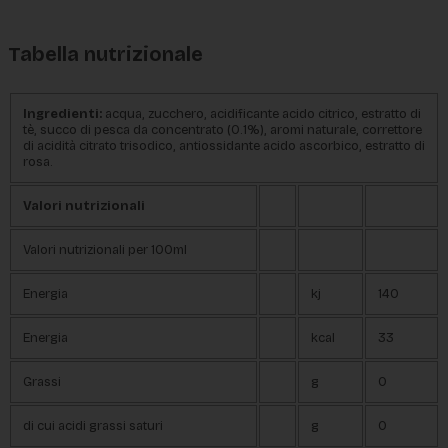
Tabella nutrizionale
Ingredienti
:
acqua, zucchero, acidificante acido citrico, estratto di
tè, succo di pesca da concentrato (0.1%), aromi naturale, correttore
di acidità citrato trisodico, antiossidante acido ascorbico, estratto di
rosa.
Valori nutrizionali
Valori nutrizionali per 100ml
Energia
kj
140
Energia
kcal
33
Grassi
g
0
di cui acidi grassi saturi
g
0