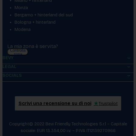
Milano + hinterland
Monza
Bergamo + hinterland del sud
Bologna + hinterland
Modena
La mia zona è servita?
Controlla
zona
BEVY
LEGAL
SOCIALS
Scrivi una recensione su di noi
★
Trustpilot
Copyright© 2022 Bevi Friendly Technologies S.r.l – Capitale
sociale: EUR 13.354,00 i.v. – P.IVA IT12139270966