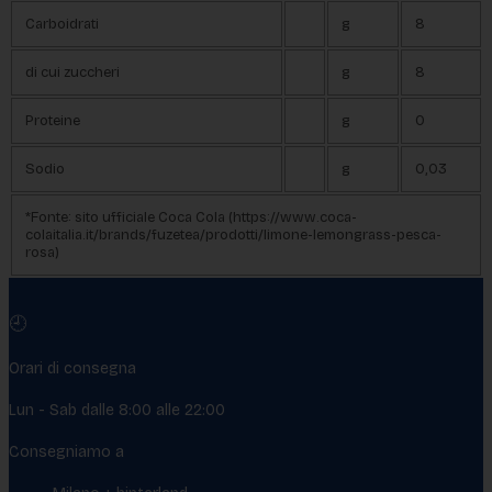
Carboidrati
g
8
di cui zuccheri
g
8
Proteine
g
0
Sodio
g
0,03
*Fonte: sito ufficiale Coca Cola (https://www.coca-
colaitalia.it/brands/fuzetea/prodotti/limone-lemongrass-pesca-
rosa)
🕘
Orari di consegna
Lun - Sab dalle 8:00 alle 22:00
Consegniamo a