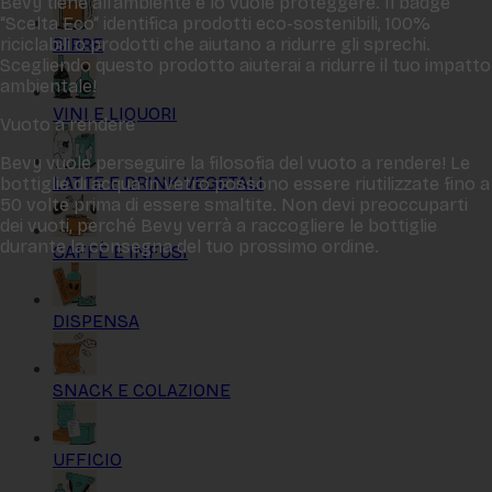
Bevy tiene all‘ambiente e lo vuole proteggere. Il badge
“Scelta Eco“ identifica prodotti eco-sostenibili, 100%
BIRRE
riciclabili o prodotti che aiutano a ridurre gli sprechi.
Scegliendo questo prodotto aiuterai a ridurre il tuo impatto
ambientale!
VINI E LIQUORI
Vuoto a rendere
Bevy vuole perseguire la filosofia del vuoto a rendere! Le
LATTE E DRINK VEGETALI
bottiglie di acqua in vetro possono essere riutilizzate fino a
50 volte prima di essere smaltite. Non devi preoccuparti
dei vuoti, perché Bevy verrà a raccogliere le bottiglie
durante la consegna del tuo prossimo ordine.
CAFFÈ E INFUSI
DISPENSA
SNACK E COLAZIONE
UFFICIO