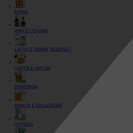
BIRRE
VINI E LIQUORI
LATTE E DRINK VEGETALI
CAFFÈ E INFUSI
DISPENSA
SNACK E COLAZIONE
UFFICIO