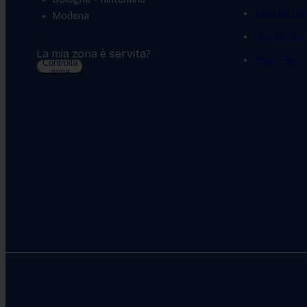
Servizio Cl
Modena
Iscriviti all
La mia zona è servita?
Bevy Flex
Controlla
zona