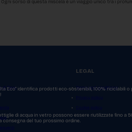
. Ogni sorso di questa miscela è un viaggio unico tra i profumi
LEGAL
p di Bevy
Terms and conditions
a Eco“ identifica prodotti eco-sostenibili, 100% riciclabili o
!
Privacy policy
ienda
Cookie policy
ttiglie di acqua in vetro possono essere riutilizzate fino a 
mico
 la consegna del tuo prossimo ordine.
equenti