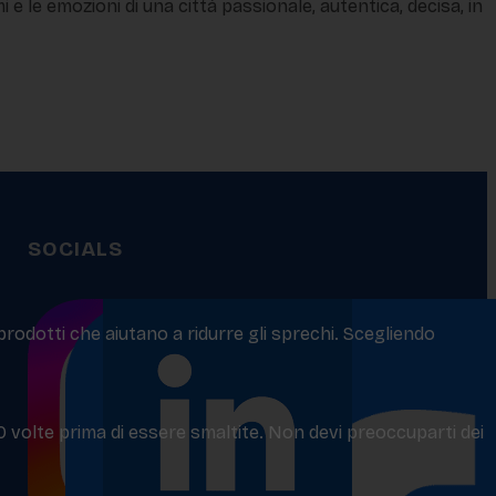
 e le emozioni di una città passionale, autentica, decisa, in
SOCIALS
 prodotti che aiutano a ridurre gli sprechi. Scegliendo
50 volte prima di essere smaltite. Non devi preoccuparti dei