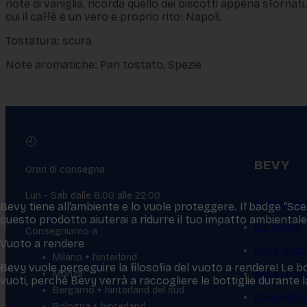
note di vaniglia, ricorda quello dei biscotti appena sfornati
cui il caffè è un vero e proprio rito: Napoli.
Tostatura: scura
Note aromatiche: Pan tostato, Spezie
🕘
BEVY
Orari di consegna
Lun - Sab dalle 8:00 alle 22:00
Scarica l’ap
Bevy tiene all‘ambiente e lo vuole proteggere. Il badge “Scelt
questo prodotto aiuterai a ridurre il tuo impatto ambientale
Chi Siamo
Consegniamo a
Vuoto a rendere
Invita un'az
Milano + hinterland
Bevy vuole perseguire la filosofia del vuoto a rendere! Le bo
Monza
Invita un a
vuoti, perché Bevy verrà a raccogliere le bottiglie durante
Bergamo + hinterland del sud
Domande fr
Bologna + hinterland