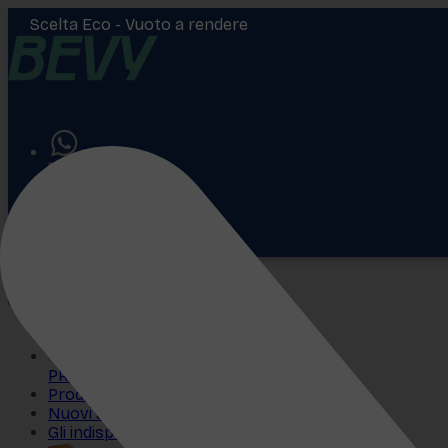
Scelta Eco -
Vuoto a rendere
Aiuto
Accedi
€
0,00
PROMO
Prodotti più venduti
Nuovi arrivi
Gli indispensabili