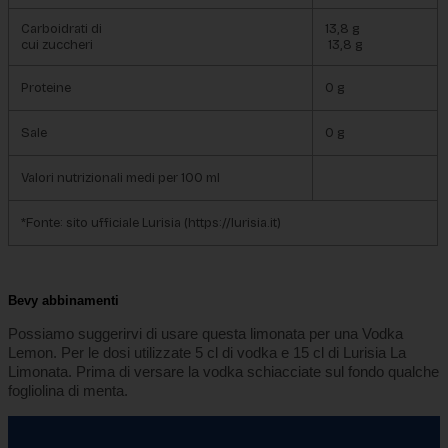
Carboidrati di
13,8 g
cui zuccheri
13,8 g
Proteine
0 g
Sale
0 g
Valori nutrizionali medi per 100 ml
*
Fonte
: sito ufficiale Lurisia (https://lurisia.it)
Bevy abbinamenti
Possiamo suggerirvi di usare questa limonata per una Vodka 
Lemon. Per le dosi utilizzate 5 cl di vodka e 15 cl di Lurisia La 
Limonata. Prima di versare la vodka schiacciate sul fondo qualche 
fogliolina di menta.