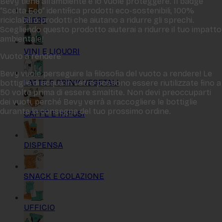
Bevy tiene all‘ambiente e lo vuole proteggere. Il badge
“Scelta Eco“ identifica prodotti eco-sostenibili, 100%
BIRRE
riciclabili o prodotti che aiutano a ridurre gli sprechi.
Scegliendo questo prodotto aiuterai a ridurre il tuo impatto
ambientale!
VINI E LIQUORI
Vuoto a rendere
Bevy vuole perseguire la filosofia del vuoto a rendere! Le
LATTE E DRINK VEGETALI
bottiglie di acqua in vetro possono essere riutilizzate fino a
50 volte prima di essere smaltite. Non devi preoccuparti
dei vuoti, perché Bevy verrà a raccogliere le bottiglie
durante la consegna del tuo prossimo ordine.
CAFFÈ E INFUSI
DISPENSA
SNACK E COLAZIONE
UFFICIO