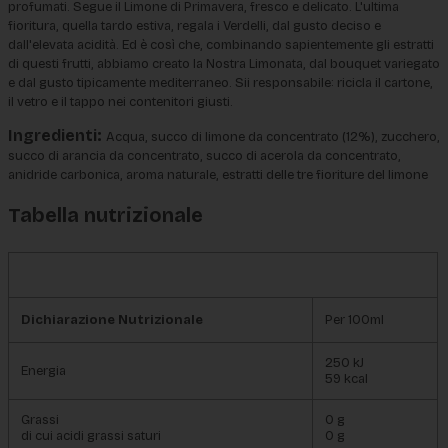
profumati. Segue il Limone di Primavera, fresco e delicato. L'ultima 
fioritura, quella tardo estiva, regala i Verdelli, dal gusto deciso e 
dall'elevata acidità. Ed è così che, combinando sapientemente gli estratti 
di questi frutti, abbiamo creato la Nostra Limonata, dal bouquet variegato 
e dal gusto tipicamente mediterraneo. Sii responsabile: ricicla il cartone, 
il vetro e il tappo nei contenitori giusti.
Ingredienti:
Acqua, succo di limone da concentrato (12%), zucchero, 
succo di arancia da concentrato, succo di acerola da concentrato, 
anidride carbonica, aroma naturale, estratti delle tre fioriture del limone
Tabella nutrizionale
Dichiarazione Nutrizionale
Per 100ml
250 kJ
Energia
59 kcal
Grassi
0 g
di cui acidi grassi saturi
0 g