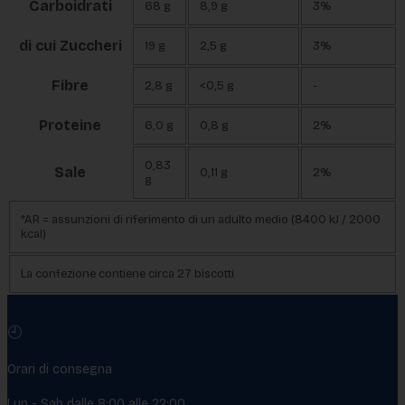
Carboidrati
68 g
8,9 g
3%
di cui Zuccheri
19 g
2,5 g
3%
Fibre
2,8 g
<0,5 g
-
Proteine
6,0 g
0,8 g
2%
0,83
Sale
0,11 g
2%
g
*AR = assunzioni di riferimento di un adulto medio (8400 kJ / 2000
kcal)
La confezione contiene circa 27 biscotti
🕘
Orari di consegna
Lun - Sab dalle 8:00 alle 22:00