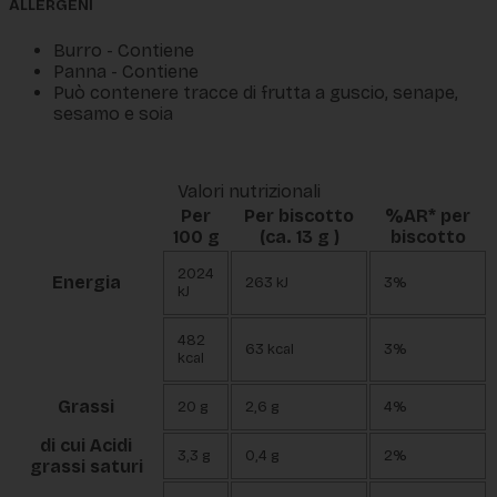
ALLERGENI
Burro - Contiene
Panna - Contiene
Può contenere tracce di frutta a guscio, senape,
sesamo e soia
Valori nutrizionali
Per
Per biscotto
%AR* per
100 g
(ca. 13 g )
biscotto
2024
Energia
263 kJ
3%
kJ
482
63 kcal
3%
kcal
Grassi
20 g
2,6 g
4%
di cui Acidi
3,3 g
0,4 g
2%
grassi saturi