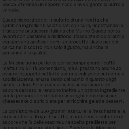
bocca, offrendo un sapore ricco e avvolgente di burro e
vaniglia.
Questi biscotti sono il risultato di una ricetta che
combina ingredienti selezionati con cura, rispettando la
tradizione pasticcera italiana che Mulino Bianco porta
avanti con passione e dedizione. L'assenza di coloranti e
conservanti artificiali ne fa un prodotto ideale per chi
cerca nel biscotto non solo il gusto, ma anche la
genuinità e la qualità.
Le Macine sono perfette per accompagnare il caffè
mattutino o il tè pomeridiano, ma si prestano anche ad
essere inzuppate nel latte per una colazione nutriente e
soddisfacente, amate tanto dai bambini quanto dagli
adulti. La loro forma semplice ma accattivante e il
sapore delicato le rendono inoltre un ottimo ingrediente
per la preparazione di dolci casalinghi, come basi per
cheesecake o sbriciolate per arricchire gelati e dessert.
La confezione da 350 grammi assicura la freschezza e la
croccantezza di ogni biscotto, mantenendo inalterato il
sapore che fa delle Macine una scelta prediletta per
momenti di piacere quotidiano. Scegliere le Macine di