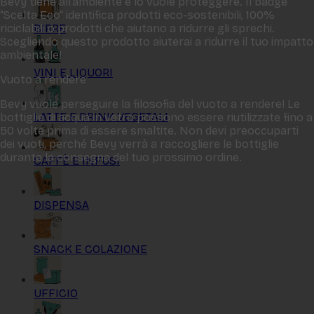
Bevy tiene all‘ambiente e lo vuole proteggere. Il badge
“Scelta Eco“ identifica prodotti eco-sostenibili, 100%
BIRRE
riciclabili o prodotti che aiutano a ridurre gli sprechi.
Scegliendo questo prodotto aiuterai a ridurre il tuo impatto
ambientale!
VINI E LIQUORI
Vuoto a rendere
Bevy vuole perseguire la filosofia del vuoto a rendere! Le
LATTE E DRINK VEGETALI
bottiglie di acqua in vetro possono essere riutilizzate fino a
50 volte prima di essere smaltite. Non devi preoccuparti
dei vuoti, perché Bevy verrà a raccogliere le bottiglie
durante la consegna del tuo prossimo ordine.
CAFFÈ E INFUSI
DISPENSA
SNACK E COLAZIONE
UFFICIO