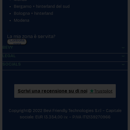
Bergamo + hinterland del sud
Bologna + hinterland
Modena
La mia zona è servita?
Controlla
zona
BEVY
LEGAL
SOCIALS
Scrivi una recensione su di noi
★
Trustpilot
Copyright© 2022 Bevi Friendly Technologies S.r.l – Capitale
sociale: EUR 13.354,00 i.v. – P.IVA IT12139270966