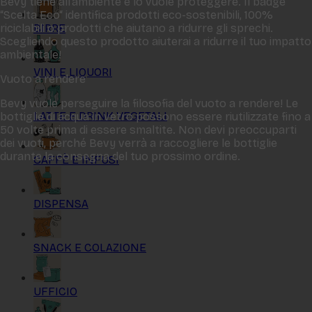
Bevy tiene all‘ambiente e lo vuole proteggere. Il badge
“Scelta Eco“ identifica prodotti eco-sostenibili, 100%
BIRRE
riciclabili o prodotti che aiutano a ridurre gli sprechi.
Scegliendo questo prodotto aiuterai a ridurre il tuo impatto
ambientale!
VINI E LIQUORI
Vuoto a rendere
Bevy vuole perseguire la filosofia del vuoto a rendere! Le
LATTE E DRINK VEGETALI
bottiglie di acqua in vetro possono essere riutilizzate fino a
50 volte prima di essere smaltite. Non devi preoccuparti
dei vuoti, perché Bevy verrà a raccogliere le bottiglie
durante la consegna del tuo prossimo ordine.
CAFFÈ E INFUSI
DISPENSA
SNACK E COLAZIONE
UFFICIO