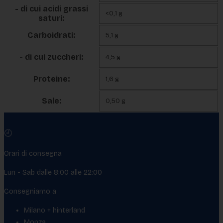
- di cui acidi grassi
<0,1 g
saturi:
Carboidrati:
5,1 g
- di cui zuccheri:
4,5 g
Proteine:
1,6 g
Sale:
0,50 g
🕘
Orari di consegna
Lun - Sab dalle 8:00 alle 22:00
Consegniamo a
Milano + hinterland
Monza