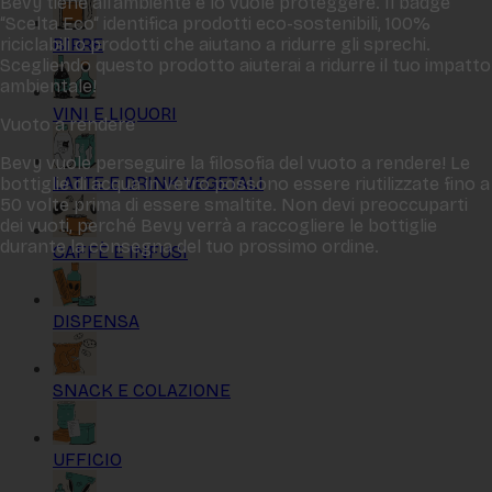
Bevy tiene all‘ambiente e lo vuole proteggere. Il badge
“Scelta Eco“ identifica prodotti eco-sostenibili, 100%
BIRRE
riciclabili o prodotti che aiutano a ridurre gli sprechi.
Scegliendo questo prodotto aiuterai a ridurre il tuo impatto
ambientale!
VINI E LIQUORI
Vuoto a rendere
Bevy vuole perseguire la filosofia del vuoto a rendere! Le
LATTE E DRINK VEGETALI
bottiglie di acqua in vetro possono essere riutilizzate fino a
50 volte prima di essere smaltite. Non devi preoccuparti
dei vuoti, perché Bevy verrà a raccogliere le bottiglie
durante la consegna del tuo prossimo ordine.
CAFFÈ E INFUSI
DISPENSA
SNACK E COLAZIONE
UFFICIO