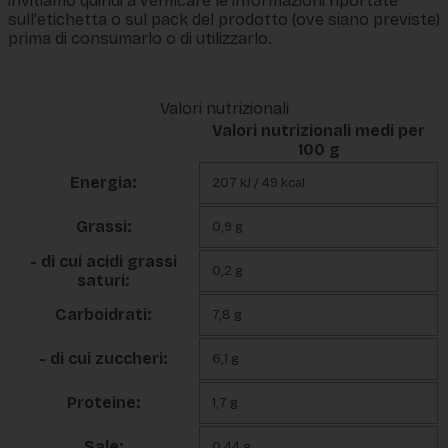
invitiamo quindi a verificare le informazioni riportate
sull'etichetta o sul pack del prodotto (ove siano previste)
prima di consumarlo o di utilizzarlo.
Valori nutrizionali
Valori nutrizionali medi per
100 g
Energia:
207 kJ / 49 kcal
Grassi:
0,9 g
- di cui acidi grassi
0,2 g
saturi:
Carboidrati:
7,8 g
- di cui zuccheri:
6,1 g
Proteine:
1,7 g
Sale:
0,44 g