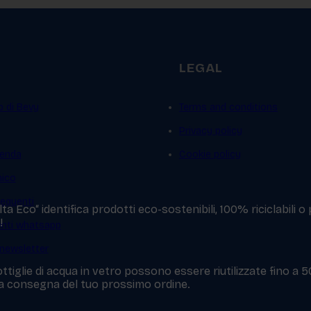
LEGAL
p di Bevy
Terms and conditions
Privacy policy
ienda
Cookie policy
mico
equenti
a Eco“ identifica prodotti eco-sostenibili, 100% riciclabili o
!
ienti whatsapp
a newsletter
ttiglie di acqua in vetro possono essere riutilizzate fino a 
 la consegna del tuo prossimo ordine.