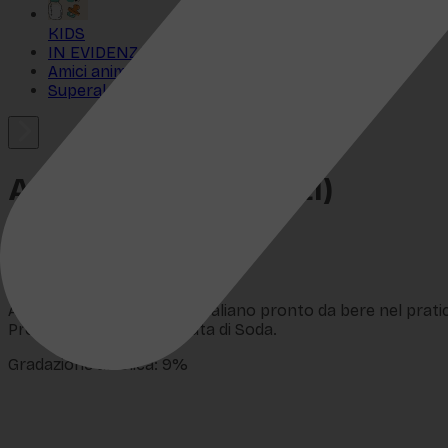
KIDS
IN EVIDENZA
Amici animali
Superalcolici
Aperol Spritz (3x0,2l)
SKU:
SI-0200
€
5,99
Aperol Spritz è l’aperitivo italiano pronto da bere nel prati
Prosecco ed una spruzzata di Soda.
Gradazione alcolica: 9%