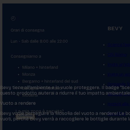
🕘
BEVY
Orari di consegna
Lun - Sab dalle 8:00 alle 22:00
Scarica l’ap
Chi Siamo
Consegniamo a
Invita un'az
Milano + hinterland
Monza
Invita un a
Bergamo + hinterland del sud
Domande fr
Bevy tiene all‘ambiente e lo vuole proteggere. Il badge “Scelt
Bologna + hinterland
questo prodotto aiuterai a ridurre il tuo impatto ambientale
Servizio Cl
Modena
Vuoto a rendere
Iscriviti all
La mia zona è servita?
Bevy vuole perseguire la filosofia del vuoto a rendere! Le bo
Bevy Flex
Controlla
vuoti, perché Bevy verrà a raccogliere le bottiglie durante
zona