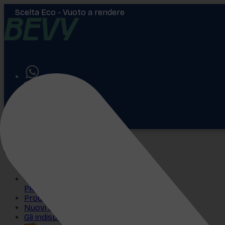
Scelta Eco -
Vuoto a rendere
Aiuto
Accedi
€
0,00
PROMO
Prodotti più venduti
Nuovi arrivi
Gli indispensabili