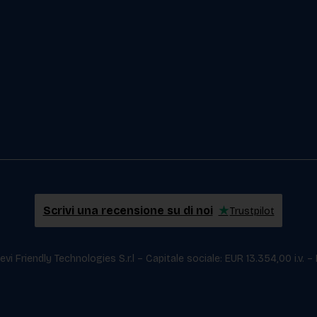
Scrivi una recensione su di noi
★
Trustpilot
i Friendly Technologies S.r.l – Capitale sociale: EUR 13.354,00 i.v. –