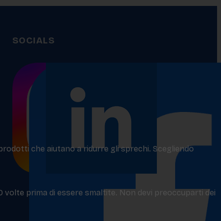
SOCIALS
 prodotti che aiutano a ridurre gli sprechi. Scegliendo
50 volte prima di essere smaltite. Non devi preoccuparti dei