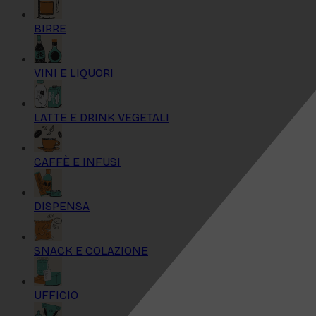
BIRRE
VINI E LIQUORI
LATTE E DRINK VEGETALI
CAFFÈ E INFUSI
DISPENSA
SNACK E COLAZIONE
UFFICIO