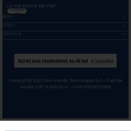
La mia zona è servita?
Controlla
zona
BEVY
LEGAL
SOCIALS
Scrivi una recensione su di noi
★
Trustpilot
Copyright© 2022 Bevi Friendly Technologies S.r.l – Capitale
sociale: EUR 13.354,00 i.v. – P.IVA IT12139270966