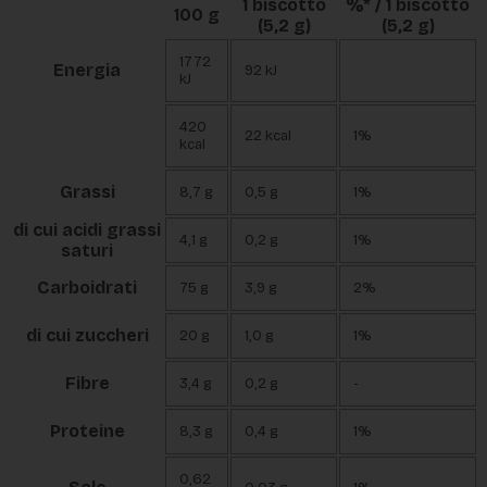
1 biscotto
%* / 1 biscotto
100 g
(5,2 g)
(5,2 g)
1772
Energia
92 kJ
kJ
420
22 kcal
1%
kcal
Grassi
8,7 g
0,5 g
1%
di cui acidi grassi
4,1 g
0,2 g
1%
saturi
Carboidrati
75 g
3,9 g
2%
di cui zuccheri
20 g
1,0 g
1%
Fibre
3,4 g
0,2 g
-
Proteine
8,3 g
0,4 g
1%
0,62