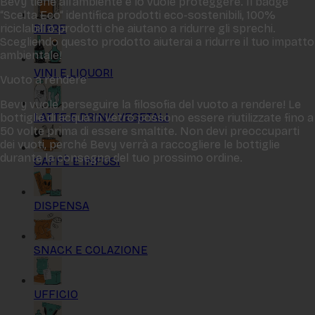
Bevy tiene all‘ambiente e lo vuole proteggere. Il badge
“Scelta Eco“ identifica prodotti eco-sostenibili, 100%
BIRRE
riciclabili o prodotti che aiutano a ridurre gli sprechi.
Scegliendo questo prodotto aiuterai a ridurre il tuo impatto
ambientale!
VINI E LIQUORI
Vuoto a rendere
Bevy vuole perseguire la filosofia del vuoto a rendere! Le
LATTE E DRINK VEGETALI
bottiglie di acqua in vetro possono essere riutilizzate fino a
50 volte prima di essere smaltite. Non devi preoccuparti
dei vuoti, perché Bevy verrà a raccogliere le bottiglie
durante la consegna del tuo prossimo ordine.
CAFFÈ E INFUSI
DISPENSA
SNACK E COLAZIONE
UFFICIO