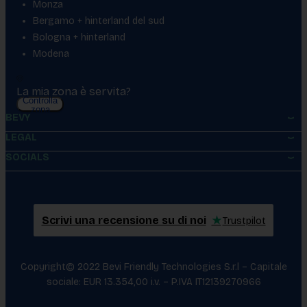
Monza
Bergamo + hinterland del sud
Bologna + hinterland
Modena
La mia zona è servita?
Controlla
zona
BEVY
LEGAL
SOCIALS
Scrivi una recensione su di noi
★
Trustpilot
Copyright© 2022 Bevi Friendly Technologies S.r.l – Capitale
sociale: EUR 13.354,00 i.v. – P.IVA IT12139270966