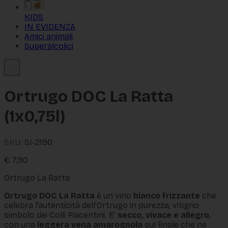
KIDS
IN EVIDENZA
Amici animali
Superalcolici
Ortrugo DOC La Ratta
(1x0,75l)
SKU:
SI-2190
€
7,90
Ortrugo La Ratta
Ortrugo DOC La Ratta
è un vino
bianco frizzante
che
celebra l’autenticità dell’Ortrugo in purezza, vitigno
simbolo dei Colli Piacentini. E'
secco, vivace e allegro
,
con una
leggera vena amarognola
sul finale che ne