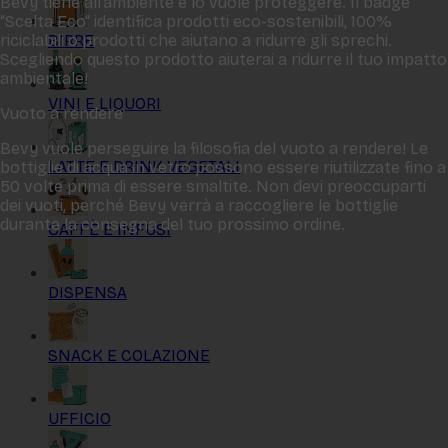
Bevy tiene all‘ambiente e lo vuole proteggere. Il badge
“Scelta Eco“ identifica prodotti eco-sostenibili, 100%
BIRRE
riciclabili o prodotti che aiutano a ridurre gli sprechi.
Scegliendo questo prodotto aiuterai a ridurre il tuo impatto
ambientale!
VINI E LIQUORI
Vuoto a rendere
Bevy vuole perseguire la filosofia del vuoto a rendere! Le
LATTE E DRINK VEGETALI
bottiglie di acqua in vetro possono essere riutilizzate fino a
50 volte prima di essere smaltite. Non devi preoccuparti
dei vuoti, perché Bevy verrà a raccogliere le bottiglie
durante la consegna del tuo prossimo ordine.
CAFFÈ E INFUSI
DISPENSA
SNACK E COLAZIONE
UFFICIO