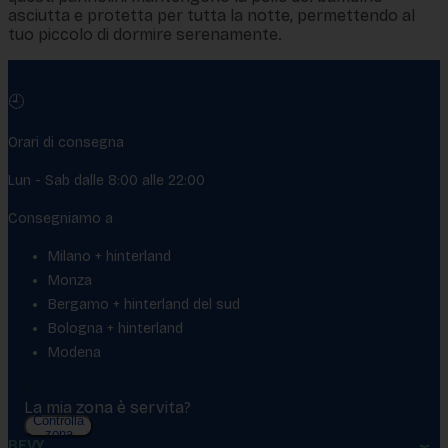
asciutta e protetta per tutta la notte, permettendo al
tuo piccolo di dormire serenamente.
🕘
Orari di consegna
Lun - Sab dalle 8:00 alle 22:00
Consegniamo a
Milano + hinterland
Monza
Bergamo + hinterland del sud
Bologna + hinterland
Modena
La mia zona è servita?
Controlla
zona
BEVY