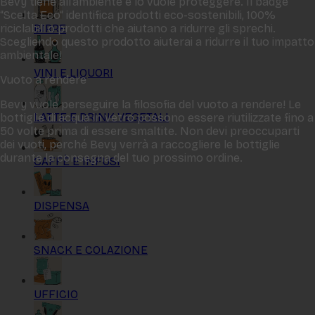
Bevy tiene all‘ambiente e lo vuole proteggere. Il badge
“Scelta Eco“ identifica prodotti eco-sostenibili, 100%
BIRRE
riciclabili o prodotti che aiutano a ridurre gli sprechi.
Scegliendo questo prodotto aiuterai a ridurre il tuo impatto
ambientale!
VINI E LIQUORI
Vuoto a rendere
Bevy vuole perseguire la filosofia del vuoto a rendere! Le
LATTE E DRINK VEGETALI
bottiglie di acqua in vetro possono essere riutilizzate fino a
50 volte prima di essere smaltite. Non devi preoccuparti
dei vuoti, perché Bevy verrà a raccogliere le bottiglie
durante la consegna del tuo prossimo ordine.
CAFFÈ E INFUSI
DISPENSA
SNACK E COLAZIONE
UFFICIO