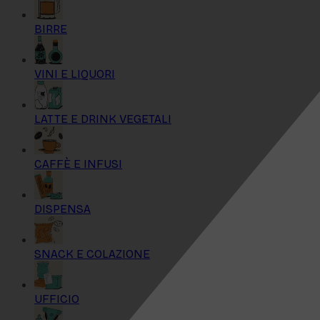
BIRRE
VINI E LIQUORI
LATTE E DRINK VEGETALI
CAFFÈ E INFUSI
DISPENSA
SNACK E COLAZIONE
UFFICIO