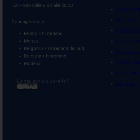
Lun - Sab dalle 8:00 alle 22:00
Scarica l’ap
Chi Siamo
Consegniamo a
Invita un'az
Milano + hinterland
Monza
Invita un a
Bergamo + hinterland del sud
Domande fr
Bologna + hinterland
Servizio Cl
Modena
Iscriviti all
La mia zona è servita?
Bevy Flex
Controlla
zona