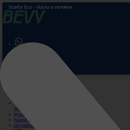
Scelta Eco -
Vuoto a rendere
Aiuto
Accedi
€
0,00
PROMO
Prodotti più venduti
Nuovi arrivi
Gli indispensabili