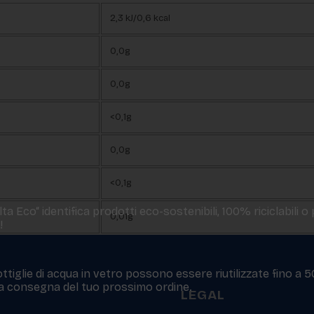
2,3 kJ/0,6 kcal
0,0g
0,0g
<0,1g
0,0g
<0,1g
a Eco“ identifica prodotti eco-sostenibili, 100% riciclabili o
0,01g
!
ttiglie di acqua in vetro possono essere riutilizzate fino a 
 la consegna del tuo prossimo ordine.
LEGAL