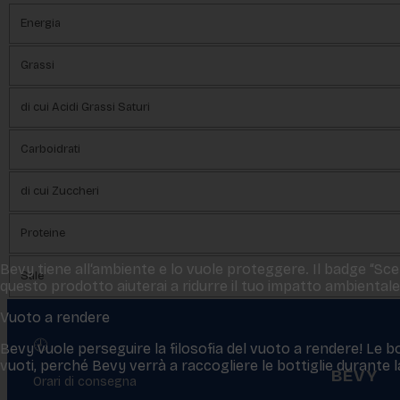
Energia
Grassi
di cui Acidi Grassi Saturi
Carboidrati
di cui Zuccheri
Proteine
Bevy tiene all‘ambiente e lo vuole proteggere. Il badge “Scelt
Sale
questo prodotto aiuterai a ridurre il tuo impatto ambientale
Vuoto a rendere
🕘
Bevy vuole perseguire la filosofia del vuoto a rendere! Le bo
vuoti, perché Bevy verrà a raccogliere le bottiglie durante
BEVY
Orari di consegna