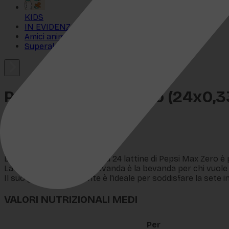
KIDS
IN EVIDENZA
Amici animali
Superalcolici
Pepsi Zero Zucchero (24x0,33
SKU:
VB-0518
€
13,45
La confezione Maxi Pack da 24 lattine di Pepsi Max Zero è 
La Pepsi Max Zero è la bevanda è la bevanda per chi vuole g
Il suo gusto rinfrescante è l'ideale per soddisfare la sete
VALORI NUTRIZIONALI MEDI
Per