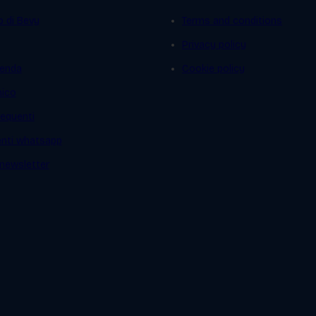
p di Bevy
Terms and conditions
Privacy policy
ienda
Cookie policy
mico
equenti
ienti whatsapp
a newsletter