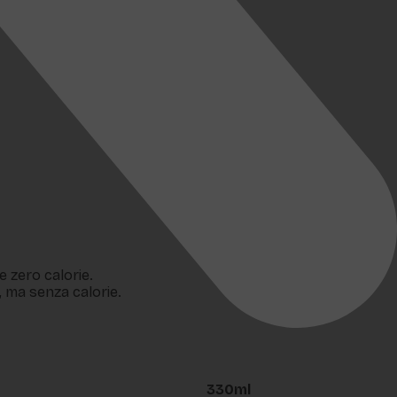
 zero calorie.
, ma senza calorie.
330ml