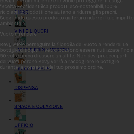
Bevy tiene all‘ambiente e lo vuole proteggere. Il badge
“Scelta Eco“ identifica prodotti eco-sostenibili, 100%
BIRRE
riciclabili o prodotti che aiutano a ridurre gli sprechi.
Scegliendo questo prodotto aiuterai a ridurre il tuo impatto
ambientale!
VINI E LIQUORI
Vuoto a rendere
Bevy vuole perseguire la filosofia del vuoto a rendere! Le
LATTE E DRINK VEGETALI
bottiglie di acqua in vetro possono essere riutilizzate fino a
50 volte prima di essere smaltite. Non devi preoccuparti
dei vuoti, perché Bevy verrà a raccogliere le bottiglie
durante la consegna del tuo prossimo ordine.
CAFFÈ E INFUSI
DISPENSA
SNACK E COLAZIONE
UFFICIO