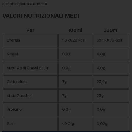
sempre a portata di mano.
VALORI NUTRIZIONALI MEDI
Per
100ml
330ml
Energia
119 kJ/28 kcal
394 kJ/93 kcal
Grassi
0,0g
0,0g
di cui Acidi Grassi Saturi
0,0g
0,0g
Carboidrati
7g
23,2g
di cui Zuccheri
7g
23g
Proteine
0,0g
0,0g
Sale
<0,01g
0,02g