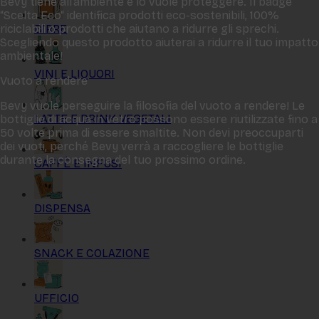
Bevy tiene all‘ambiente e lo vuole proteggere. Il badge
“Scelta Eco“ identifica prodotti eco-sostenibili, 100%
BIRRE
riciclabili o prodotti che aiutano a ridurre gli sprechi.
Scegliendo questo prodotto aiuterai a ridurre il tuo impatto
ambientale!
VINI E LIQUORI
Vuoto a rendere
Bevy vuole perseguire la filosofia del vuoto a rendere! Le
LATTE E DRINK VEGETALI
bottiglie di acqua in vetro possono essere riutilizzate fino a
50 volte prima di essere smaltite. Non devi preoccuparti
dei vuoti, perché Bevy verrà a raccogliere le bottiglie
durante la consegna del tuo prossimo ordine.
CAFFÈ E INFUSI
DISPENSA
SNACK E COLAZIONE
UFFICIO