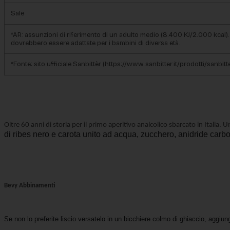
Sale
*AR: assunzioni di riferimento di un adulto medio (8.400 KJ/2.000 kcal). 
dovrebbero essere adattate per i bambini di diversa età.
*
Fonte
: sito ufficiale Sanbittèr (https://www.sanbitter.it/prodotti/sanbit
Oltre 60 anni di storia per il primo aperitivo analcolico sbarcato in Italia.
di ribes nero e carota unito ad acqua, zucchero, anidride carbo
Bevy Abbinamenti
Se non lo preferite liscio versatelo in un bicchiere colmo di ghiaccio, aggi