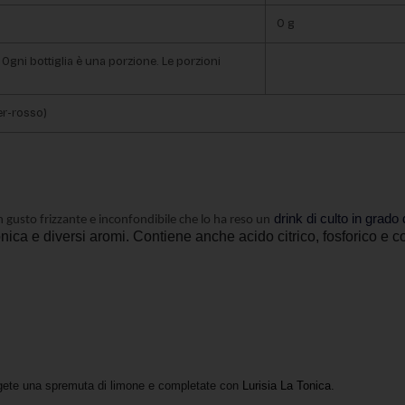
0 g
Ogni bottiglia è una porzione. Le porzioni
ter-rosso)
 drink di culto in grado
 Un gusto frizzante e inconfondibile che lo ha reso un
nica e diversi aromi. Contiene anche acido citrico, fosforico e 
ungete una spremuta di limone e completate con 
Lurisia La Tonica
.