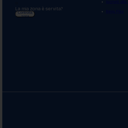
Iscriviti all
La mia zona è servita?
Bevy Flex
Controlla
zona