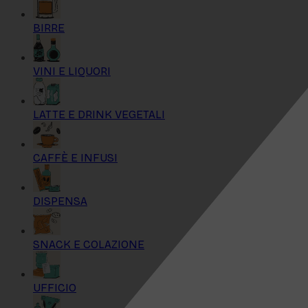
BIRRE
VINI E LIQUORI
LATTE E DRINK VEGETALI
CAFFÈ E INFUSI
DISPENSA
SNACK E COLAZIONE
UFFICIO