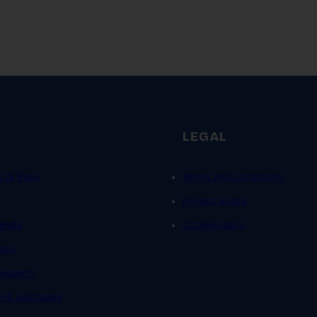
LEGAL
p di Bevy
Terms and conditions
Privacy policy
ienda
Cookie policy
mico
equenti
ienti whatsapp