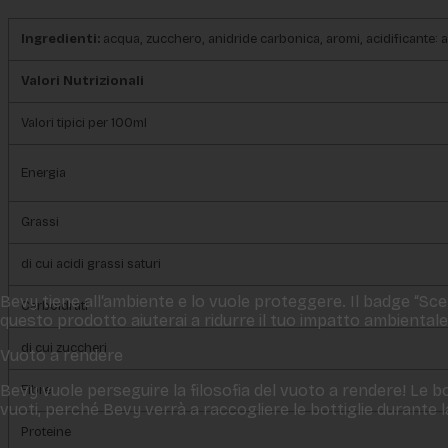
Ingredienti:
acqua, zucchero, anidride carbonica, aromi, acidificante: aci
Valori Nutrizionali
Valori tipici per 100ml
Energia
Grassi
di cui acidi grassi saturi
Bevy tiene all‘ambiente e lo vuole proteggere. Il badge “Scelt
Carboidrati
questo prodotto aiuterai a ridurre il tuo impatto ambientale
di cui zuccheri
Vuoto a rendere
Bevy vuole perseguire la filosofia del vuoto a rendere! Le bo
Fibre
vuoti, perché Bevy verrà a raccogliere le bottiglie durante
Proteine