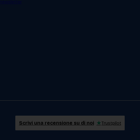
a newsletter
Scrivi una recensione su di noi
★
Trustpilot