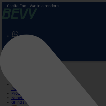
Scelta Eco -
Vuoto a rendere
Aiuto
Accedi
€
0,00
PROMO
Prodotti più venduti
Nuovi arrivi
Gli indispensabili