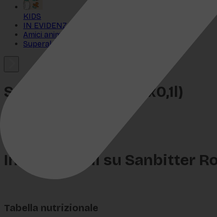
KIDS
IN EVIDENZA
Amici animali
Superalcolici
Sanbitter Rosso (10x0,1l)
SKU:
SI-0032
€
6,29
Informazioni su Sanbitter R
Tabella nutrizionale