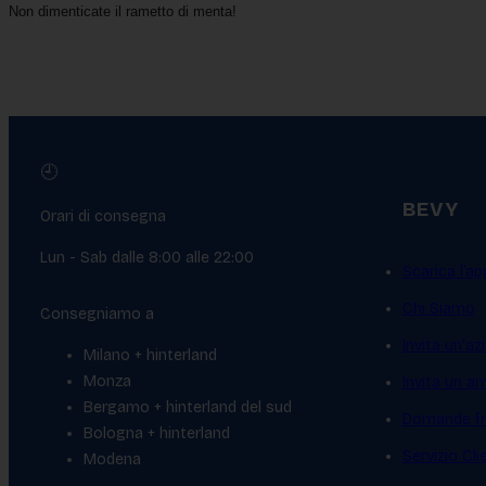
Non dimenticate il rametto di menta!
🕘
BEVY
Orari di consegna
Lun - Sab dalle 8:00 alle 22:00
Scarica l’ap
Chi Siamo
Consegniamo a
Invita un'az
Milano + hinterland
Monza
Invita un a
Bergamo + hinterland del sud
Domande fr
Bologna + hinterland
Servizio Cl
Modena