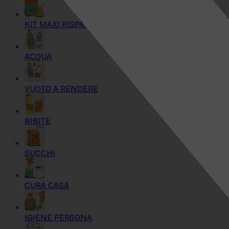
KIT MAXI RISPARMIO
ACQUA
VUOTO A RENDERE
BIBITE
SUCCHI
CURA CASA
IGIENE PERSONA