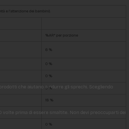
ità e l'attenzione dei bambini).
%AR* per porzione
6 %
0 %
0 %
 prodotti che aiutano a ridurre gli sprechi. Scegliendo
6 %
18 %
50 volte prima di essere smaltite. Non devi preoccuparti dei
-
0 %