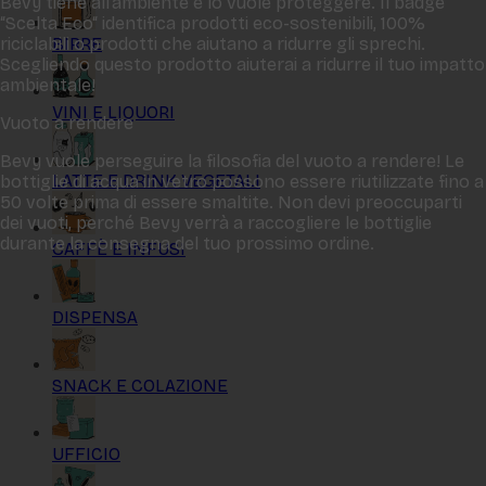
Bevy tiene all‘ambiente e lo vuole proteggere. Il badge
“Scelta Eco“ identifica prodotti eco-sostenibili, 100%
BIRRE
riciclabili o prodotti che aiutano a ridurre gli sprechi.
Scegliendo questo prodotto aiuterai a ridurre il tuo impatto
ambientale!
VINI E LIQUORI
Vuoto a rendere
Bevy vuole perseguire la filosofia del vuoto a rendere! Le
LATTE E DRINK VEGETALI
bottiglie di acqua in vetro possono essere riutilizzate fino a
50 volte prima di essere smaltite. Non devi preoccuparti
dei vuoti, perché Bevy verrà a raccogliere le bottiglie
durante la consegna del tuo prossimo ordine.
CAFFÈ E INFUSI
DISPENSA
SNACK E COLAZIONE
UFFICIO