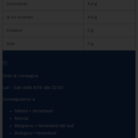
Carboidrati
4,6 g
di cui zuccheri
4,6 g
Proteine
0 g
Sale
0 g
🕘
Orari di consegna
Lun - Sab dalle 8:00 alle 22:00
Consegniamo a
Milano + hinterland
Monza
Bergamo + hinterland del sud
Bologna + hinterland