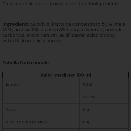
Da provare da solo o mixato con il tuo drink preferito.
Ingredienti:
Succhi di frutta da concentrato 50% (mela
42%, arancia 5% e pesca 3%), acqua minerale, anidride
carbonica, aromi naturali, acidificante: acido citrico;
estratti di arancia e carota.
Tabella Nutrizionale
Valori medi per 100 ml
Energia
96 kJ
23 kcal
Grassi
0 g
di cui acidi grassi saturi
0 g