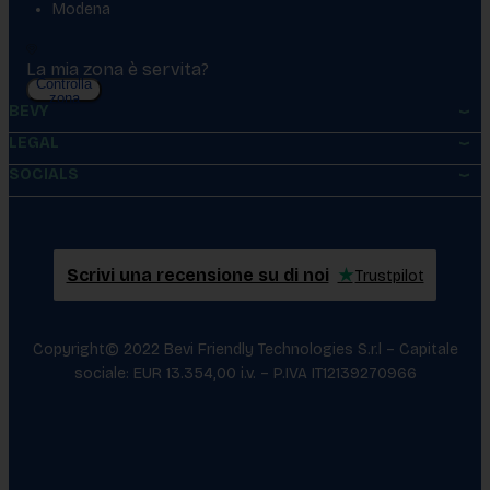
Modena
La mia zona è servita?
Controlla
zona
BEVY
LEGAL
SOCIALS
Scrivi una recensione su di noi
★
Trustpilot
Copyright© 2022 Bevi Friendly Technologies S.r.l – Capitale
sociale: EUR 13.354,00 i.v. – P.IVA IT12139270966