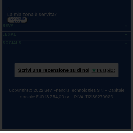
La mia zona è servita?
Controlla
zona
BEVY
LEGAL
SOCIALS
Scrivi una recensione su di noi
★
Trustpilot
Copyright© 2022 Bevi Friendly Technologies S.r.l – Capitale
sociale: EUR 13.354,00 i.v. – P.IVA IT12139270966