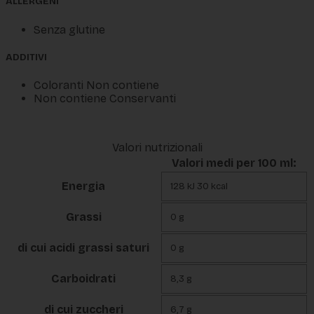
ALLERGENI
Senza glutine
ADDITIVI
Coloranti Non contiene
Non contiene Conservanti
Valori nutrizionali
Valori medi per 100 ml:
Energia
128 kJ 30 kcal
Grassi
0 g
di cui acidi grassi saturi
0 g
Carboidrati
8,3 g
di cui zuccheri
6,7 g