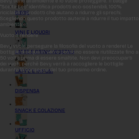
Bevy tiene all‘ambiente e lo vuole proteggere. Il badge
“Scelta Eco“ identifica prodotti eco-sostenibili, 100%
BIRRE
riciclabili o prodotti che aiutano a ridurre gli sprechi.
Scegliendo questo prodotto aiuterai a ridurre il tuo impatto
ambientale!
VINI E LIQUORI
Vuoto a rendere
Bevy vuole perseguire la filosofia del vuoto a rendere! Le
LATTE E DRINK VEGETALI
bottiglie di acqua in vetro possono essere riutilizzate fino a
50 volte prima di essere smaltite. Non devi preoccuparti
dei vuoti, perché Bevy verrà a raccogliere le bottiglie
durante la consegna del tuo prossimo ordine.
CAFFÈ E INFUSI
DISPENSA
SNACK E COLAZIONE
UFFICIO