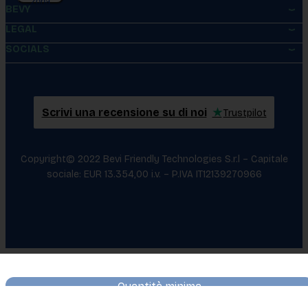
zona
BEVY
LEGAL
SOCIALS
Scrivi una recensione su di noi
★
Trustpilot
Copyright© 2022 Bevi Friendly Technologies S.r.l – Capitale
sociale: EUR 13.354,00 i.v. – P.IVA IT12139270966
Quantità minima
1
pezzi