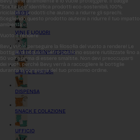
Bevy tiene all‘ambiente e lo vuole proteggere. Il badge
“Scelta Eco“ identifica prodotti eco-sostenibili, 100%
BIRRE
riciclabili o prodotti che aiutano a ridurre gli sprechi.
Scegliendo questo prodotto aiuterai a ridurre il tuo impatto
ambientale!
VINI E LIQUORI
Vuoto a rendere
Bevy vuole perseguire la filosofia del vuoto a rendere! Le
LATTE E DRINK VEGETALI
bottiglie di acqua in vetro possono essere riutilizzate fino a
50 volte prima di essere smaltite. Non devi preoccuparti
dei vuoti, perché Bevy verrà a raccogliere le bottiglie
durante la consegna del tuo prossimo ordine.
CAFFÈ E INFUSI
DISPENSA
SNACK E COLAZIONE
UFFICIO