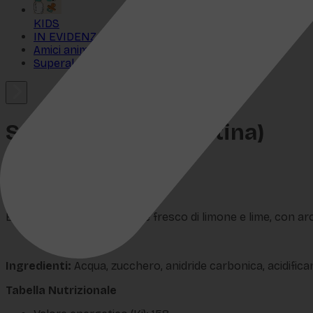
KIDS
IN EVIDENZA
Amici animali
Superalcolici
Sprite (24x0,33l Lattina)
SKU:
VB-041
€
18,49
Bevanda dal gusto deciso e fresco di limone e lime, con aro
Ingredienti:
Acqua, zucchero, anidride carbonica, acidificant
Tabella Nutrizionale