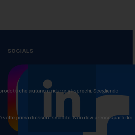
SOCIALS
 prodotti che aiutano a ridurre gli sprechi. Scegliendo
50 volte prima di essere smaltite. Non devi preoccuparti dei