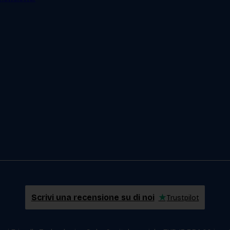
Scrivi una recensione su di noi
★
Trustpilot