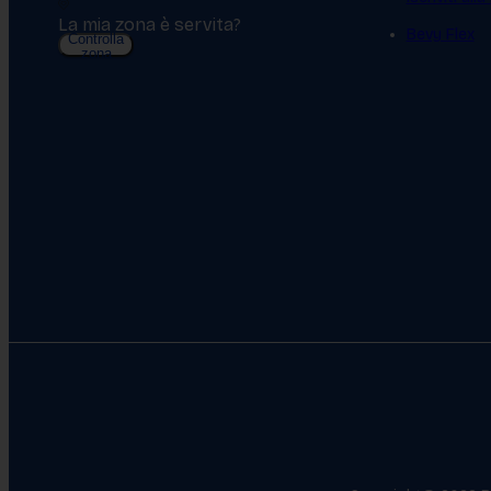
La mia zona è servita?
Bevy Flex
Controlla
zona