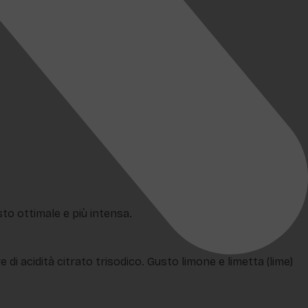
sto ottimale e più intensa.
 di acidità citrato trisodico. Gusto limone e limetta (lime)