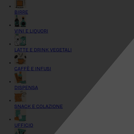
BIRRE
VINI E LIQUORI
LATTE E DRINK VEGETALI
CAFFÈ E INFUSI
DISPENSA
SNACK E COLAZIONE
UFFICIO