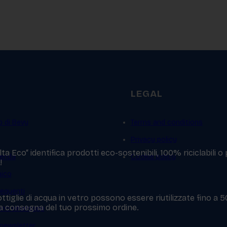
LEGAL
p di Bevy
Terms and conditions
Privacy policy
a Eco“ identifica prodotti eco-sostenibili, 100% riciclabili o
ienda
Cookie policy
!
mico
equenti
ttiglie di acqua in vetro possono essere riutilizzate fino a 
 la consegna del tuo prossimo ordine.
ienti whatsapp
a newsletter