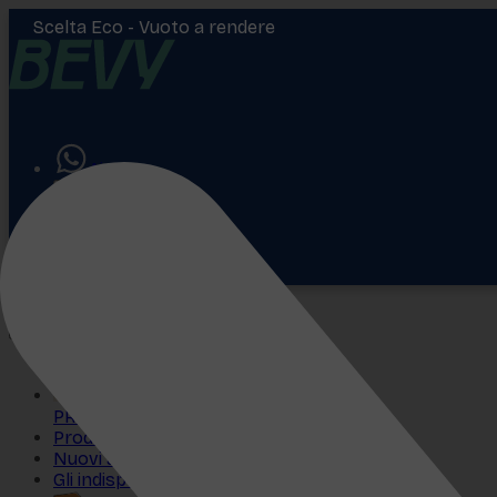
Scelta Eco -
Vuoto a rendere
Aiuto
Accedi
€
0,00
PROMO
Prodotti più venduti
Nuovi arrivi
Gli indispensabili