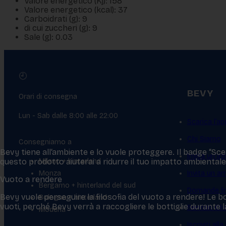
Valore energetico (Kj): 158
Valore energetico (kcal): 37
Carboidrati (g): 9
di cui zuccheri (g): 9
Sale (g): 0.03
🕘
BEVY
Orari di consegna
Lun - Sab dalle 8:00 alle 22:00
Scarica l’ap
Chi Siamo
Consegniamo a
Bevy tiene all‘ambiente e lo vuole proteggere. Il badge “Scelt
Invita un'az
Milano + hinterland
questo prodotto aiuterai a ridurre il tuo impatto ambientale
Monza
Invita un a
Vuoto a rendere
Bergamo + hinterland del sud
Domande fr
Bevy vuole perseguire la filosofia del vuoto a rendere! Le bo
Bologna + hinterland
vuoti, perché Bevy verrà a raccogliere le bottiglie durante
Servizio Cl
Modena
Iscriviti all