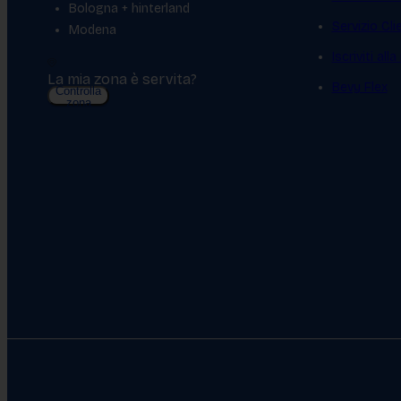
Bologna + hinterland
Servizio Cl
Modena
Iscriviti all
La mia zona è servita?
Bevy Flex
Controlla
zona