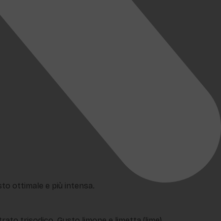
sto ottimale e più intensa.
itrato trisodico. Gusto limone e limetta (lime)