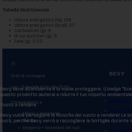
Tabella Nutrizionale
Valore energetico (Kj): 158
Valore energetico (kcal): 37
Carboidrati (g): 9
di cui zuccheri (g): 9
Sale (g): 0.03
🕘
BEVY
Orari di consegna
Lun - Sab dalle 8:00 alle 22:00
Bevy tiene all‘ambiente e lo vuole proteggere. Il badge “Scelt
Scarica l’ap
questo prodotto aiuterai a ridurre il tuo impatto ambientale
Chi Siamo
Consegniamo a
Vuoto a rendere
Invita un'az
Milano + hinterland
Bevy vuole perseguire la filosofia del vuoto a rendere! Le bo
vuoti, perché Bevy verrà a raccogliere le bottiglie durante
Monza
Invita un a
Bergamo + hinterland del sud
Domande fr