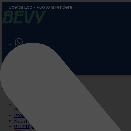
Scelta Eco -
Vuoto a rendere
Aiuto
Accedi
€
0,00
PROMO
Prodotti più venduti
Nuovi arrivi
Gli indispensabili