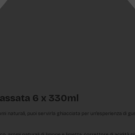
gassata 6 x 330ml
mi naturali, puoi servirla ghiacciata per un’esperienza di gu
co, aromi naturali di limone e limetta, correttore di acidità c