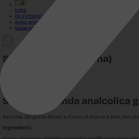
KIDS
IN EVIDENZA
Amici animali
Superalcolici
Sprite (6x0,33l Lattina)
SKU:
SI-1645
€
5,34
SPRITE bevanda analcolica 
Bevanda dal gusto deciso e fresco di limone e lime, con aro
Ingredienti:
Acqua, zucchero, anidride carbonica, acidificante acido citri