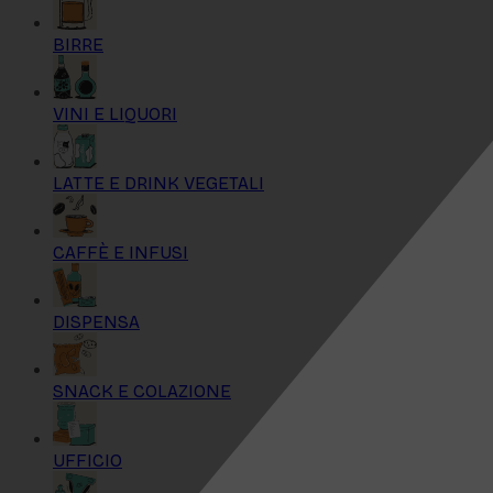
BIRRE
VINI E LIQUORI
LATTE E DRINK VEGETALI
CAFFÈ E INFUSI
DISPENSA
SNACK E COLAZIONE
UFFICIO