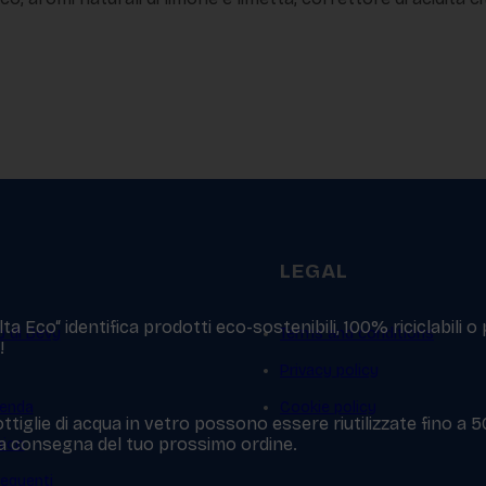
LEGAL
a Eco“ identifica prodotti eco-sostenibili, 100% riciclabili o
p di Bevy
Terms and conditions
!
Privacy policy
ienda
Cookie policy
ttiglie di acqua in vetro possono essere riutilizzate fino a 
 la consegna del tuo prossimo ordine.
mico
equenti