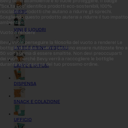
Bevy tiene all‘ambiente e lo vuole proteggere. Il badge
“Scelta Eco“ identifica prodotti eco-sostenibili, 100%
BIRRE
riciclabili o prodotti che aiutano a ridurre gli sprechi.
Scegliendo questo prodotto aiuterai a ridurre il tuo impatto
ambientale!
VINI E LIQUORI
Vuoto a rendere
Bevy vuole perseguire la filosofia del vuoto a rendere! Le
LATTE E DRINK VEGETALI
bottiglie di acqua in vetro possono essere riutilizzate fino a
50 volte prima di essere smaltite. Non devi preoccuparti
dei vuoti, perché Bevy verrà a raccogliere le bottiglie
durante la consegna del tuo prossimo ordine.
CAFFÈ E INFUSI
DISPENSA
SNACK E COLAZIONE
UFFICIO