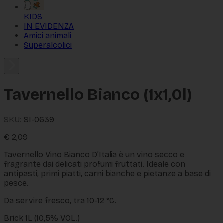
KIDS
IN EVIDENZA
Amici animali
Superalcolici
Tavernello Bianco (1x1,0l)
SKU:
SI-0639
€
2,09
Tavernello Vino Bianco D’Italia è un vino secco e
fragrante dai delicati profumi fruttati. Ideale con
antipasti, primi piatti, carni bianche e pietanze a base di
pesce.
Da servire fresco, tra 10-12 °C.
Brick 1L (10,5% VOL.)