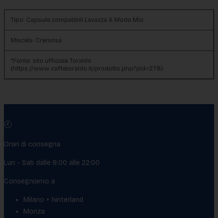
Tipo
: Capsule compatibili Lavazza A Modo Mio
Miscela
: Cremosa
*Fonte
: sito ufficiale Toraldo
(https://www.caffetoraldo.it/prodotto.php?pid=278)
🕘
Orari di consegna
Lun - Sab dalle 8:00 alle 22:00
Consegniamo a
Milano + hinterland
Monza