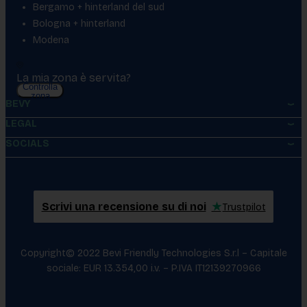
Bergamo + hinterland del sud
Bologna + hinterland
Modena
La mia zona è servita?
Controlla
zona
BEVY
LEGAL
SOCIALS
Scrivi una recensione su di noi
★
Trustpilot
Copyright© 2022 Bevi Friendly Technologies S.r.l – Capitale
sociale: EUR 13.354,00 i.v. – P.IVA IT12139270966