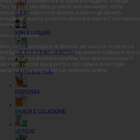
Bevy tiene all‘ambiente e lo vuole proteggere. Il badge
“Scelta Eco“ identifica prodotti eco-sostenibili, 100%
BIRRE
riciclabili o prodotti che aiutano a ridurre gli sprechi.
Scegliendo questo prodotto aiuterai a ridurre il tuo impatto
ambientale!
VINI E LIQUORI
Vuoto a rendere
Bevy vuole perseguire la filosofia del vuoto a rendere! Le
LATTE E DRINK VEGETALI
bottiglie di acqua in vetro possono essere riutilizzate fino a
50 volte prima di essere smaltite. Non devi preoccuparti
dei vuoti, perché Bevy verrà a raccogliere le bottiglie
durante la consegna del tuo prossimo ordine.
CAFFÈ E INFUSI
DISPENSA
SNACK E COLAZIONE
UFFICIO