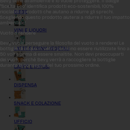
Bevy tiene all‘ambiente e lo vuole proteggere. Il badge
“Scelta Eco“ identifica prodotti eco-sostenibili, 100%
BIRRE
riciclabili o prodotti che aiutano a ridurre gli sprechi.
Scegliendo questo prodotto aiuterai a ridurre il tuo impatto
ambientale!
VINI E LIQUORI
Vuoto a rendere
Bevy vuole perseguire la filosofia del vuoto a rendere! Le
LATTE E DRINK VEGETALI
bottiglie di acqua in vetro possono essere riutilizzate fino a
50 volte prima di essere smaltite. Non devi preoccuparti
dei vuoti, perché Bevy verrà a raccogliere le bottiglie
durante la consegna del tuo prossimo ordine.
CAFFÈ E INFUSI
DISPENSA
SNACK E COLAZIONE
UFFICIO