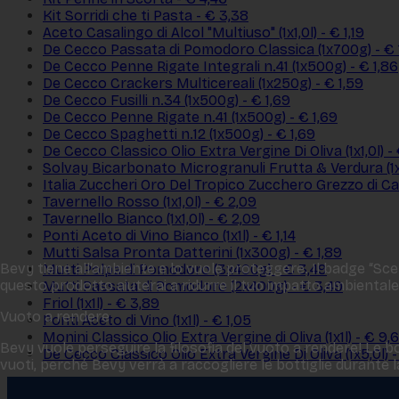
Kit Sorridi che ti Pasta - € 3,38
Aceto Casalingo di Alcol "Multiuso" (1x1,0l) - € 1,19
De Cecco Passata di Pomodoro Classica (1x700g) - € 
De Cecco Penne Rigate Integrali n.41 (1x500g) - € 1,86
De Cecco Crackers Multicereali (1x250g) - € 1,59
De Cecco Fusilli n.34 (1x500g) - € 1,69
De Cecco Penne Rigate n.41 (1x500g) - € 1,69
De Cecco Spaghetti n.12 (1x500g) - € 1,69
De Cecco Classico Olio Extra Vergine Di Oliva (1x1,0l) -
Solvay Bicarbonato Microgranuli Frutta & Verdura (1x
Italia Zuccheri Oro Del Tropico Zucchero Grezzo di Ca
Tavernello Rosso (1x1,0l) - € 2,09
Tavernello Bianco (1x1,0l) - € 2,09
Ponti Aceto di Vino Bianco (1x1l) - € 1,14
Mutti Salsa Pronta Datterini (1x300g) - € 1,89
Bevy tiene all‘ambiente e lo vuole proteggere. Il badge “Scelt
Mutti Polpa di Pomodoro (3x400g) - € 3,49
questo prodotto aiuterai a ridurre il tuo impatto ambientale
Mutti Passata di Pomodoro (2x400g) - € 3,49
Friol (1x1l) - € 3,89
Vuoto a rendere
Ponti Aceto di Vino (1x1l) - € 1,05
Monini Classico Olio Extra Vergine di Oliva (1x1l) - € 9,
Bevy vuole perseguire la filosofia del vuoto a rendere! Le bo
De Cecco Classico Olio Extra Vergine Di Oliva (1x5,0l) 
vuoti, perché Bevy verrà a raccogliere le bottiglie durante