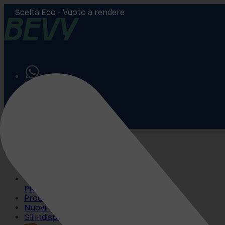
Scelta Eco -
Vuoto a rendere
Aiuto
Accedi
€
0,00
PROMO
Prodotti più venduti
Nuovi arrivi
Gli indispensabili