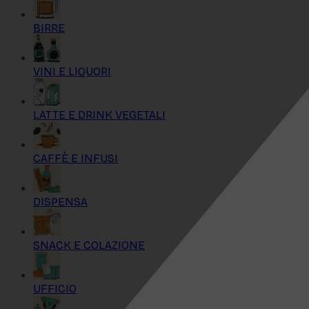
BIRRE
VINI E LIQUORI
LATTE E DRINK VEGETALI
CAFFÈ E INFUSI
DISPENSA
SNACK E COLAZIONE
UFFICIO