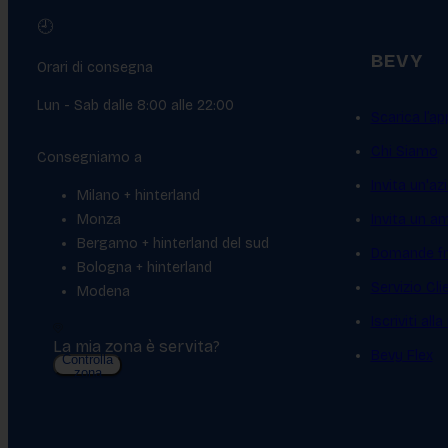
🕘
BEVY
Orari di consegna
Lun - Sab dalle 8:00 alle 22:00
Scarica l’ap
Chi Siamo
Consegniamo a
Invita un'az
Milano + hinterland
Monza
Invita un a
Bergamo + hinterland del sud
Domande fr
Bologna + hinterland
Servizio Cl
Modena
Iscriviti all
La mia zona è servita?
Bevy Flex
Controlla
zona