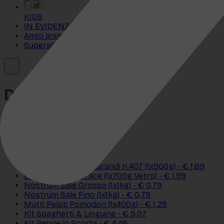
KIDS
IN EVIDENZA
Amici animali
Superalcolici
DISPENSA
Tutte
Passate e sughi
Pasta e riso
Olio e condimenti
De Cecco Linguine Grandi n.407 (1x500g) - € 1,69
Cirio Passata Verace (1x700g Vetro) - € 1,99
Nostrum Sale Grosso (1x1kg) - € 0,79
Nostrum Sale Fino (1x1kg) - € 0,79
Mutti Pelati Pomodori (1x400g) - € 1,28
Kit Spaghetti & Linguine - € 5,07
Kit Penne in Scorta - € 4,46