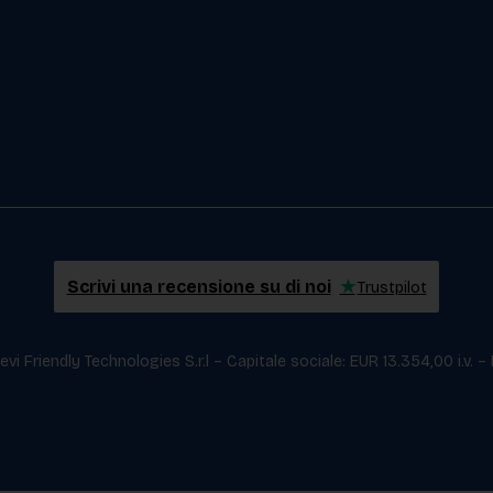
Scrivi una recensione su di noi
★
Trustpilot
i Friendly Technologies S.r.l – Capitale sociale: EUR 13.354,00 i.v. –