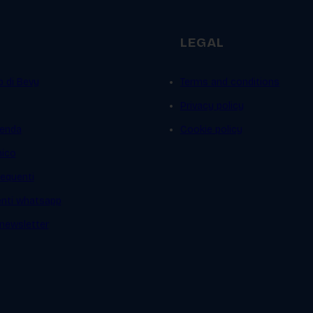
LEGAL
p di Bevy
Terms and conditions
Privacy policy
ienda
Cookie policy
mico
equenti
ienti whatsapp
a newsletter