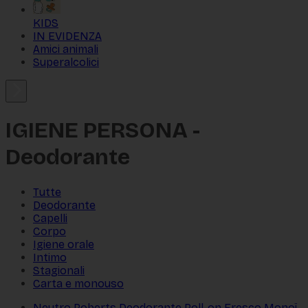
KIDS
IN EVIDENZA
Amici animali
Superalcolici
IGIENE PERSONA
-
Deodorante
Tutte
Deodorante
Capelli
Corpo
Igiene orale
Intimo
Stagionali
Carta e monouso
Neutro Roberts Deodorante Roll-on Fresco Monoï