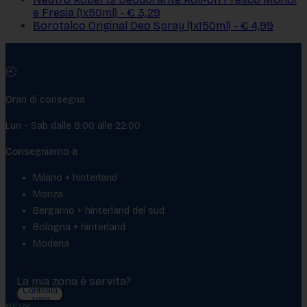
e Fresia (1x50ml) - € 3,29
Borotalco Original Deo Spray (1x150ml) - € 4,99
🕘
Orari di consegna
Lun - Sab dalle 8:00 alle 22:00
Consegniamo a
Milano + hinterland
Monza
Bergamo + hinterland del sud
Bologna + hinterland
Modena
La mia zona è servita?
Controlla
zona