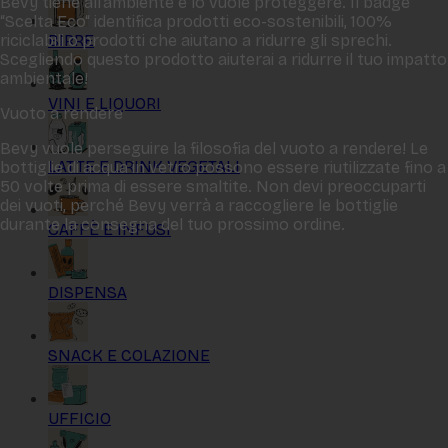
Bevy tiene all‘ambiente e lo vuole proteggere. Il badge
“Scelta Eco“ identifica prodotti eco-sostenibili, 100%
BIRRE
riciclabili o prodotti che aiutano a ridurre gli sprechi.
Scegliendo questo prodotto aiuterai a ridurre il tuo impatto
ambientale!
VINI E LIQUORI
Vuoto a rendere
Bevy vuole perseguire la filosofia del vuoto a rendere! Le
LATTE E DRINK VEGETALI
bottiglie di acqua in vetro possono essere riutilizzate fino a
50 volte prima di essere smaltite. Non devi preoccuparti
dei vuoti, perché Bevy verrà a raccogliere le bottiglie
durante la consegna del tuo prossimo ordine.
CAFFÈ E INFUSI
DISPENSA
SNACK E COLAZIONE
UFFICIO