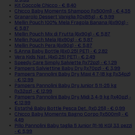
Kit Coccole Chicco - € 8,40
Chicco Baby Moments Shampoo (1x500ml) - € 4,35
Granarolo Dessert Vaniglia (10x85g) - € 9,99
Mellin Pouch 100% Mela Fragola Banana (6x90g) -
€ 5,87
Mellin Pouch Mix di Frutta (6x90g) - € 5,87
Mellin Pouch Mela (6x90g) - € 5,87
Mellin Pouch Pera (6x90g) - € 5,87
S.Anna Baby Bottle (6x0,25l PET) - € 2,82
Vera Kids Nat. (4x0,25l PET) - € 2,49
Speedy Care Simply Salviette (1x72pz) - € 1,29
Pampers Salviettine Baby Dry (1x70pz) - € 3,99
Pampers Pannolini Baby Dry Maxi 4 7-18 kg (1x34pz)
- € 12,99
Pampers Pannolini Baby Dry Junior 5 11-25 kg
(1x32pz) - € 12,99
Pampers Pannolini Baby Dry Midi 3 4-9 kg (1x40pz) -
€ 12,99
Estathé Baby Bottle Pesca Det. (1x0,25l) - € 0,99
Chicco Baby Moments Bagno Corpo (1x500ml) - €
4,49
Pillo Pannolini Baby taglia 5 Junior (11-16 KG) 33 pezzi
- € 5,99