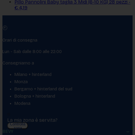
Pillo Pannolini Baby taglia 3 Midi (6-10 KG) 28 pezzi -
€ 4,19
🕘
Orari di consegna
Lun - Sab dalle 8:00 alle 22:00
Consegniamo a
Milano + hinterland
Monza
Bergamo + hinterland del sud
Bologna + hinterland
Modena
La mia zona è servita?
Controlla
zona
BEVY