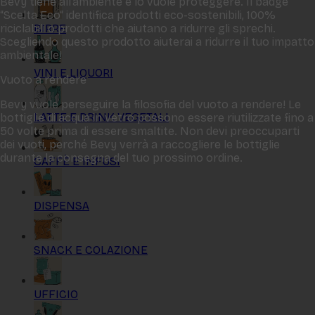
Bevy tiene all‘ambiente e lo vuole proteggere. Il badge
“Scelta Eco“ identifica prodotti eco-sostenibili, 100%
BIRRE
riciclabili o prodotti che aiutano a ridurre gli sprechi.
Scegliendo questo prodotto aiuterai a ridurre il tuo impatto
ambientale!
VINI E LIQUORI
Vuoto a rendere
Bevy vuole perseguire la filosofia del vuoto a rendere! Le
LATTE E DRINK VEGETALI
bottiglie di acqua in vetro possono essere riutilizzate fino a
50 volte prima di essere smaltite. Non devi preoccuparti
dei vuoti, perché Bevy verrà a raccogliere le bottiglie
durante la consegna del tuo prossimo ordine.
CAFFÈ E INFUSI
DISPENSA
SNACK E COLAZIONE
UFFICIO