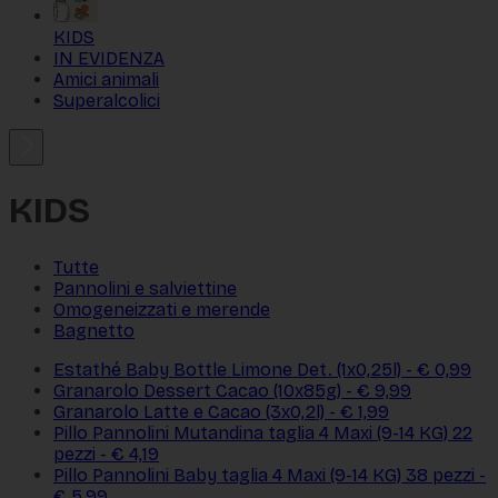
KIDS
IN EVIDENZA
Amici animali
Superalcolici
KIDS
Tutte
Pannolini e salviettine
Omogeneizzati e merende
Bagnetto
Estathé Baby Bottle Limone Det. (1x0,25l) - € 0,99
Granarolo Dessert Cacao (10x85g) - € 9,99
Granarolo Latte e Cacao (3x0,2l) - € 1,99
Pillo Pannolini Mutandina taglia 4 Maxi (9-14 KG) 22
pezzi - € 4,19
Pillo Pannolini Baby taglia 4 Maxi (9-14 KG) 38 pezzi -
€ 5,99