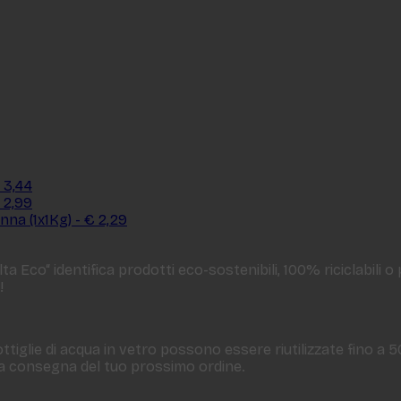
 3,44
 2,99
nna (1x1Kg) - € 2,29
a Eco“ identifica prodotti eco-sostenibili, 100% riciclabili o
!
ttiglie di acqua in vetro possono essere riutilizzate fino a 
 la consegna del tuo prossimo ordine.