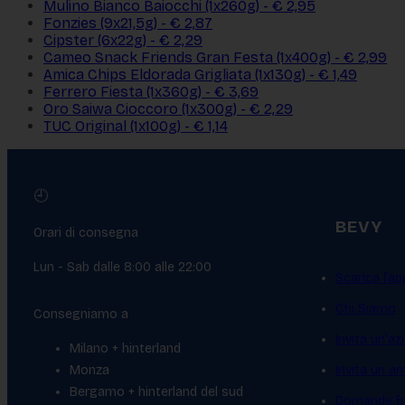
Mulino Bianco Baiocchi (1x260g) - € 2,95
Fonzies (9x21,5g) - € 2,87
Cipster (6x22g) - € 2,29
Cameo Snack Friends Gran Festa (1x400g) - € 2,99
Amica Chips Eldorada Grigliata (1x130g) - € 1,49
Ferrero Fiesta (1x360g) - € 3,69
Oro Saiwa Cioccoro (1x300g) - € 2,29
TUC Original (1x100g) - € 1,14
🕘
BEVY
Orari di consegna
Lun - Sab dalle 8:00 alle 22:00
Scarica l’ap
Chi Siamo
Consegniamo a
Invita un'az
Milano + hinterland
Monza
Invita un a
Bergamo + hinterland del sud
Domande fr