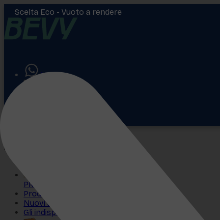
Scelta Eco -
Vuoto a rendere
Aiuto
Accedi
€
0,00
PROMO
Prodotti più venduti
Nuovi arrivi
Gli indispensabili