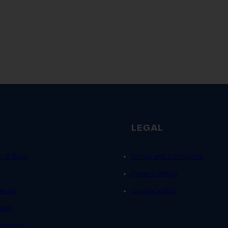
LEGAL
p di Bevy
Terms and conditions
Privacy policy
ienda
Cookie policy
mico
equenti