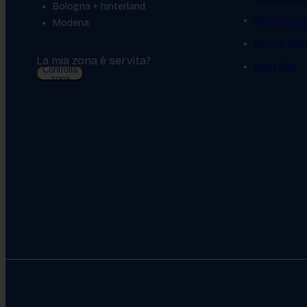
Bologna + hinterland
Servizio Cl
Modena
Iscriviti all
La mia zona è servita?
Bevy Flex
Controlla
zona