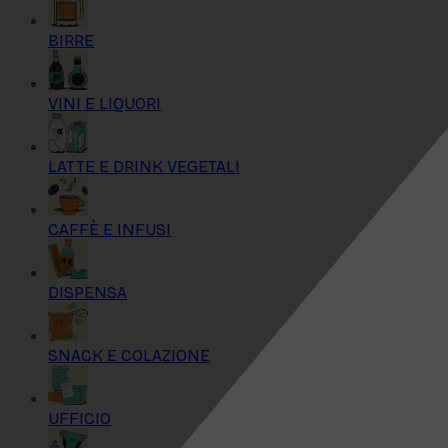
BIRRE
VINI E LIQUORI
LATTE E DRINK VEGETALI
CAFFÈ E INFUSI
DISPENSA
SNACK E COLAZIONE
UFFICIO