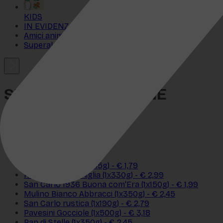
KIDS
IN EVIDENZA
Amici animali
Superalcolici
SNACK E COLAZIONE
Tutte
Colazione
Snack salati e patatine
Merendine e barrette
Lays Classiche (1x145g) - € 1,79
Ringo Gusto Vaniglia (1x330g) - € 2,99
San Carlo 1936 Buona com'Era (1x150g) - € 1,99
Mulino Bianco Abbracci (1x350g) - € 2,45
San Carlo rustica (1x190g) - € 2,79
Pavesini Gocciole (1x500g) - € 3,18
Pan di Stelle (1x350g) - € 2,45