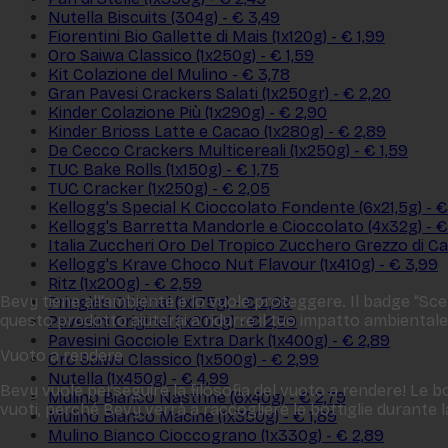
Nutella Biscuits (304g) - € 3,49
Fiorentini Bio Gallette di Mais (1x120g) - € 1,99
Oro Saiwa Classico (1x250g) - € 1,59
Kit Colazione del Mulino - € 3,78
Gran Pavesi Crackers Salati (1x250gr) - € 2,20
Kinder Colazione Più (1x290g) - € 2,90
Kinder Brioss Latte e Cacao (1x280g) - € 2,89
De Cecco Crackers Multicereali (1x250g) - € 1,59
TUC Bake Rolls (1x150g) - € 1,75
TUC Cracker (1x250g) - € 2,05
Kellogg's Special K Cioccolato Fondente (6x21,5g) - €
Kellogg's Barretta Mandorle e Cioccolato (4x32g) - €
Italia Zuccheri Oro Del Tropico Zucchero Grezzo di Ca
Kellogg's Krave Choco Nut Flavour (1x410g) - € 3,99
Ritz (1x200g) - € 2,59
Bevy tiene all‘ambiente e lo vuole proteggere. Il badge “Scelt
Pringles Original (1x175g) - € 2,69
questo prodotto aiuterai a ridurre il tuo impatto ambientale
Pavesini Original (1x200g) - € 2,99
Pavesini Gocciole Extra Dark (1x400g) - € 2,89
Vuoto a rendere
Oro Saiwa Classico (1x500g) - € 2,99
Nutella (1x450g) - € 4,99
Bevy vuole perseguire la filosofia del vuoto a rendere! Le bo
Mulino Bianco Nastrine (6x40g) - € 2,79
vuoti, perché Bevy verrà a raccogliere le bottiglie durante
Mulino Bianco Macine (1x350g) - € 1,89
Mulino Bianco Cioccograno (1x330g) - € 2,89